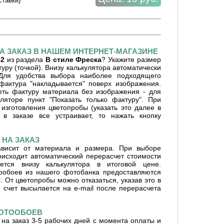
ставки)
А ЗАКАЗ В НАШЕМ ИНТЕРНЕТ-МАГАЗИНЕ
82
из раздела
В стиле Фреска
? Укажите размер
уру (точкой). Внизу калькулятора автоматически
 Для удобства выбора наиболее подходящего
фактура "накладывается" поверх изображения.
ть фактуру материала без изображения - для
ляторе пункт "Показать только фактуру". При
изготовления цветопробы (указать это далее в
 в заказе все устраивает, то нажать кнопку
НА ЗАКАЗ
ависит от материала и размера. При выборе
оисходит автоматический перерасчет стоимости
ется внизу калькулятора в итоговой цене.
ообоев из нашего фотобанка предоставляются
От цветопробы можно отказаться, указав это в
 счет высылается на e-mail после перерасчета
ФОТООБОЕВ
на заказ 3-5 рабочих дней с момента оплаты и