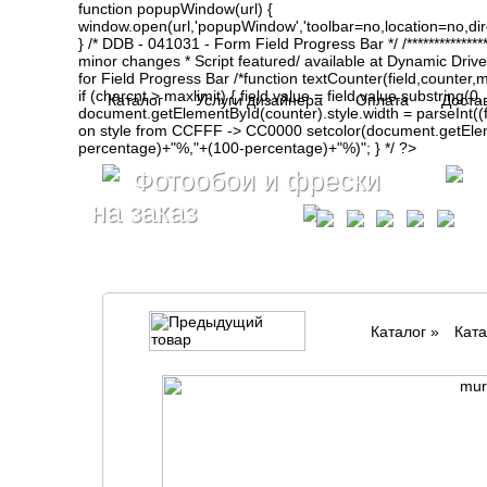
function popupWindow(url) {
window.open(url,'popupWindow','toolbar=no,location=no,d
} /* DDB - 041031 - Form Field Progress Bar */ /**************
minor changes * Script featured/ available at Dynamic Drive- ht
for Field Progress Bar /*function textCounter(field,counter,max
if (charcnt > maxlimit) { field.value = field.value.substring(
Каталог
Услуги дизайнера
Оплата
Доста
document.getElementById(counter).style.width = parseInt(
on style from CCFFF -> CC0000 setcolor(document.getElemen
percentage)+"%,"+(100-percentage)+"%)"; } */ ?>
Фотообои и фрески
на заказ
Каталог
»
Ката