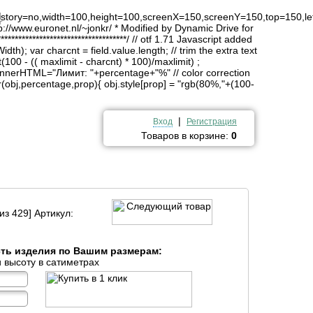
4
history=no,width=100,height=100,screenX=150,screenY=150,top=150,lef
http://www.euronet.nl/~jonkr/ * Modified by Dynamic Drive for
*******************************/ // otf 1.71 Javascript added
idth); var charcnt = field.value.length; // trim the extra text
(100 - (( maxlimit - charcnt) * 100)/maxlimit) ;
innerHTML="Лимит: "+percentage+"%" // color correction
obj,percentage,prop){ obj.style[prop] = "rgb(80%,"+(100-
|
Вход
Регистрация
Товаров в корзине:
0
из 429] Артикул:
сть изделия по Вашим размерам:
 высоту в сатиметрах