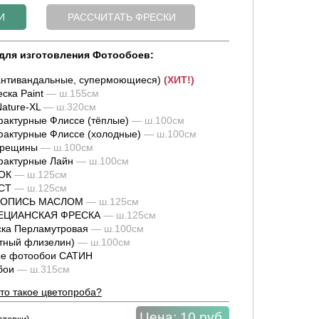
для изготовления Фотообоев:
нтивандальные, супермоющиеся)
(ХИТ!)
ска Paint
— ш.155см
ature-XL
— ш.320см
актурные Флиссе (тёплые)
— ш.100см
актурные Флиссе (холодные)
— ш.100см
трещины
— ш.100см
фактурные Лайн
— ш.100см
ОК
— ш.125см
СТ
— ш.125см
ИВОПИСЬ МАСЛОМ
— ш.125см
НЕЦИАНСКАЯ ФРЕСКА
— ш.125см
ка Перламутровая
— ш.100см
тный флизелин)
— ш.100см
е фотообои САТИН
обои
— ш.315см
то такое цветопроба?
Цена:
10 руб.