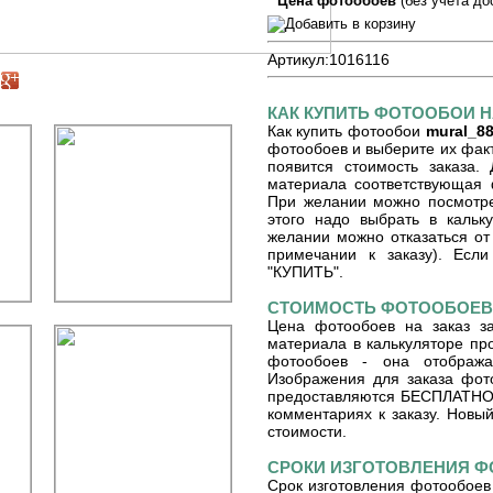
Цена фотообоев
(без учета до
Артикул:
1016116
КАК КУПИТЬ ФОТООБОИ Н
Как купить фотообои
mural_8
фотообоев и выберите их факт
появится стоимость заказа.
материала соответствующая 
При желании можно посмотре
этого надо выбрать в кальку
желании можно отказаться от 
примечании к заказу). Если
"КУПИТЬ".
СТОИМОСТЬ ФОТООБОЕВ 
Цена фотообоев на заказ з
материала в калькуляторе пр
фотообоев - она отобража
Изображения для заказа фот
предоставляются БЕСПЛАТНО. 
комментариях к заказу. Новый
стоимости.
СРОКИ ИЗГОТОВЛЕНИЯ 
Срок изготовления фотообоев 