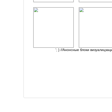
'; } //Анонсные блоки визуалицзац