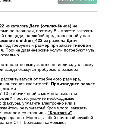
ставки)
22
из каталога
Дети (отключённое)
не
ками по площади, поэтому Вы можете заказать
й площади, на любой представленной у нас
ажение
children_422
из раздела
Дети
ь под требуемый размер при заказе
типовой
ия. Прочие
дизайнерские услуги
потребуют чуть
 отдельно.
отополотно выпускается по индивидуальному
ои всегда окажутся требуемого размера.
 рассчитываться от требуемого размера,
в нанесения красителей.
Произведите расчет
ценками.
7-10 рабочих дней с момента выплаты.
обоев?
Просто: укажите необходимые
р фактуры,
уплатите
электронно или в
дайтесь результатом! Кроме того, заказать
е номером со страницы
"Контакты"
.
урьера по г. Москва, любой почтовой службой
транам СНГ. Возможен самовывоз.