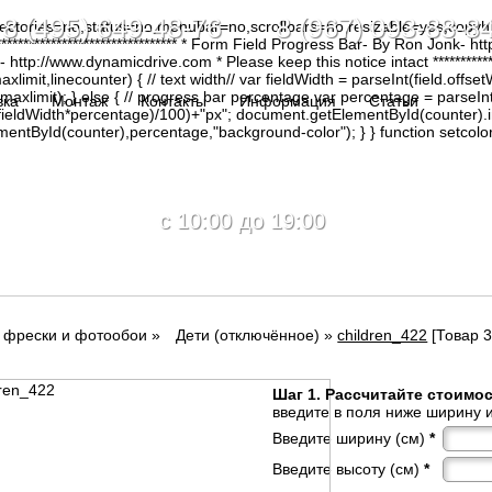
8 (495) 649-48-76 8 (967) 093-88-8
irectories=no,status=no,menubar=no,scrollbars=no,resizable=yes,copy
********************************* * Form Field Progress Bar- By Ron Jonk- 
tp://www.dynamicdrive.com * Please keep this notice intact ****************
limit,linecounter) { // text width// var fieldWidth = parseInt(field.offsetW
0, maxlimit); } else { // progress bar percentage var percentage = parseInt
вка
Монтаж
Контакты
Информация
Статьи
(fieldWidth*percentage)/100)+"px"; document.getElementById(counter).
tById(counter),percentage,"background-color"); } } function setcolor(
c 10:00 до 19:00
г фрески и фотообои
»
Дети (отключённое)
»
children_422
[Товар 3
Шаг 1. Рассчитайте стоимо
введите в поля ниже ширину и
Введите ширину (см)
*
Введите высоту (см)
*