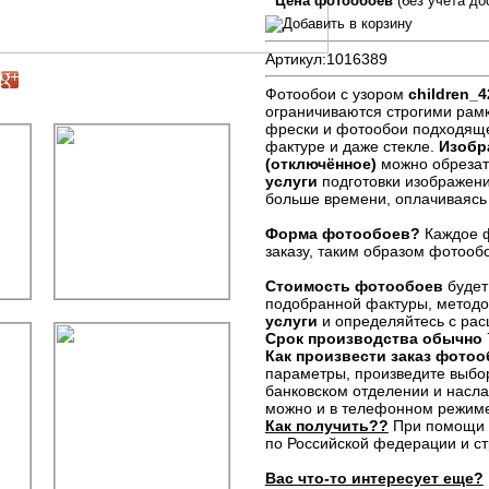
Цена фотообоев
(без учета до
Артикул:
1016389
Фотообои с узором
children_4
ограничиваются строгими рам
фрески и фотообои подходяще
фактуре и даже стекле.
Изобр
(отключённое)
можно обрезат
услуги
подготовки изображен
больше времени, оплачиваясь
Форма фотообоев?
Каждое ф
заказу, таким образом фотооб
Стоимость фотообоев
будет
подобранной фактуры, методо
услуги
и определяйтесь с рас
Срок производства обычно
Как произвести заказ фото
параметры, произведите выбо
банковском отделении и наслаж
можно и в телефонном режим
Как получить??
При помощи к
по Российской федерации и с
Вас что-то интересует еще?