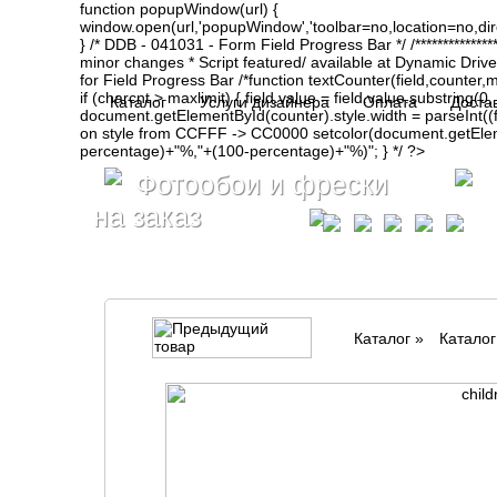
function popupWindow(url) {
window.open(url,'popupWindow','toolbar=no,location=no,d
} /* DDB - 041031 - Form Field Progress Bar */ /**************
minor changes * Script featured/ available at Dynamic Drive- ht
for Field Progress Bar /*function textCounter(field,counter,max
if (charcnt > maxlimit) { field.value = field.value.substring(
Каталог
Услуги дизайнера
Оплата
Доста
document.getElementById(counter).style.width = parseInt(
on style from CCFFF -> CC0000 setcolor(document.getElemen
percentage)+"%,"+(100-percentage)+"%)"; } */ ?>
Фотообои и фрески
на заказ
Каталог
»
Катало