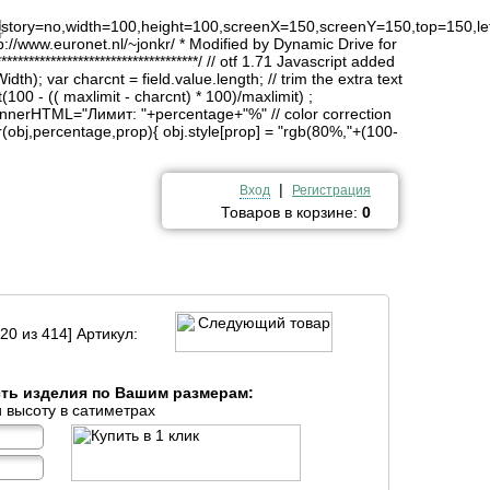
4
history=no,width=100,height=100,screenX=150,screenY=150,top=150,lef
http://www.euronet.nl/~jonkr/ * Modified by Dynamic Drive for
*******************************/ // otf 1.71 Javascript added
idth); var charcnt = field.value.length; // trim the extra text
(100 - (( maxlimit - charcnt) * 100)/maxlimit) ;
innerHTML="Лимит: "+percentage+"%" // color correction
obj,percentage,prop){ obj.style[prop] = "rgb(80%,"+(100-
|
Вход
Регистрация
Товаров в корзине:
0
20 из 414] Артикул:
сть изделия по Вашим размерам:
 высоту в сатиметрах