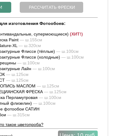
для изготовления Фотообоев:
нтивандальные, супермоющиеся)
(ХИТ!)
ска Paint
— ш.155см
ature-XL
— ш.320см
актурные Флиссе (тёплые)
— ш.100см
актурные Флиссе (холодные)
— ш.100см
трещины
— ш.100см
фактурные Лайн
— ш.100см
ОК
— ш.125см
СТ
— ш.125см
ИВОПИСЬ МАСЛОМ
— ш.125см
НЕЦИАНСКАЯ ФРЕСКА
— ш.125см
ка Перламутровая
— ш.100см
тный флизелин)
— ш.100см
е фотообои САТИН
обои
— ш.315см
то такое цветопроба?
Цена:
10 руб.