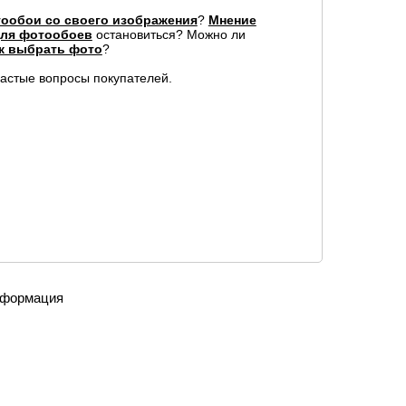
ообои со своего изображения
?
Мнение
для фотообоев
остановиться? Можно ли
к выбрать фото
?
частые вопросы покупателей.
формация