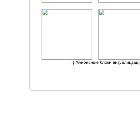
'; } //Анонсные блоки визуалицзац