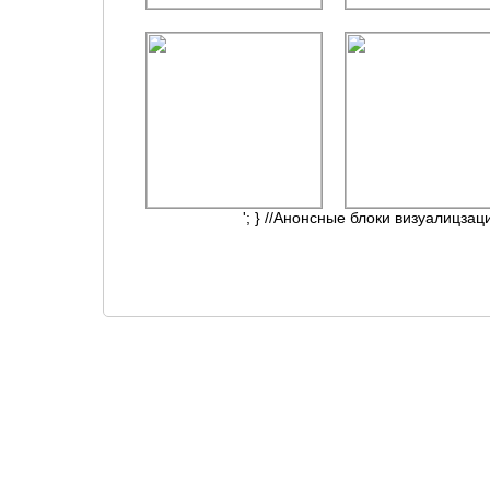
'; } //Анонсные блоки визуалицзац