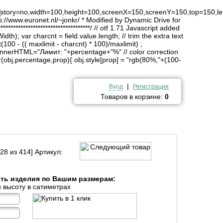
4
history=no,width=100,height=100,screenX=150,screenY=150,top=150,lef
http://www.euronet.nl/~jonkr/ * Modified by Dynamic Drive for
*******************************/ // otf 1.71 Javascript added
idth); var charcnt = field.value.length; // trim the extra text
(100 - (( maxlimit - charcnt) * 100)/maxlimit) ;
innerHTML="Лимит: "+percentage+"%" // color correction
obj,percentage,prop){ obj.style[prop] = "rgb(80%,"+(100-
|
Вход
Регистрация
Товаров в корзине:
0
28 из 414] Артикул:
сть изделия по Вашим размерам:
 высоту в сатиметрах