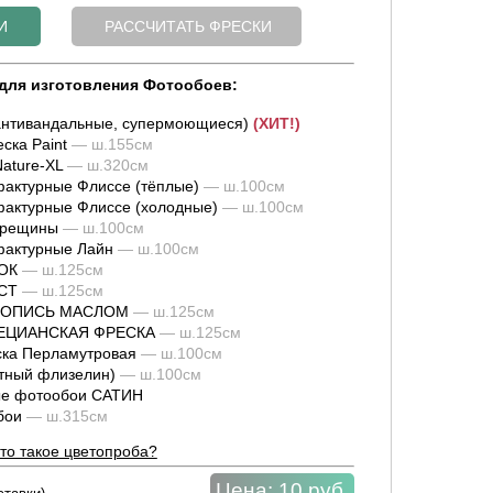
для изготовления Фотообоев:
нтивандальные, супермоющиеся)
(ХИТ!)
ска Paint
— ш.155см
ature-XL
— ш.320см
актурные Флиссе (тёплые)
— ш.100см
актурные Флиссе (холодные)
— ш.100см
трещины
— ш.100см
фактурные Лайн
— ш.100см
ОК
— ш.125см
СТ
— ш.125см
ИВОПИСЬ МАСЛОМ
— ш.125см
НЕЦИАНСКАЯ ФРЕСКА
— ш.125см
ка Перламутровая
— ш.100см
тный флизелин)
— ш.100см
е фотообои САТИН
обои
— ш.315см
то такое цветопроба?
Цена:
10 руб.