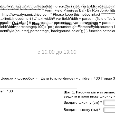
8 (495) 649-48-76 8 (967) 093-88-8
irectories=no,status=no,menubar=no,scrollbars=no,resizable=yes,copy
********************************* * Form Field Progress Bar- By Ron Jonk- 
tp://www.dynamicdrive.com * Please keep this notice intact ****************
limit,linecounter) { // text width// var fieldWidth = parseInt(field.offsetW
0, maxlimit); } else { // progress bar percentage var percentage = parseInt
вка
Монтаж
Контакты
Информация
Статьи
(fieldWidth*percentage)/100)+"px"; document.getElementById(counter).
tById(counter),percentage,"background-color"); } } function setcolor(
c 10:00 до 19:00
г фрески и фотообои
»
Дети (отключённое)
»
children_430
[Товар 3
Шаг 1. Рассчитайте стоимо
введите в поля ниже ширину и
Введите ширину (см)
*
Введите высоту (см)
*