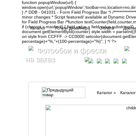
function popupWindow(url) {
window.open(url,'popupWindow','toolbar=no,location=no,d
} /* DDB - 041031 - Form Field Progress Bar */ /**************
minor changes * Script featured/ available at Dynamic Drive- ht
for Field Progress Bar /*function textCounter(field,counter,max
if (charcnt > maxlimit) { field.value = field.value.substring(
Каталог
Услуги дизайнера
Оплата
Доста
document.getElementById(counter).style.width = parseInt(
on style from CCFFF -> CC0000 setcolor(document.getElemen
percentage)+"%,"+(100-percentage)+"%)"; } */ ?>
Фотообои и фрески
на заказ
Каталог
»
Катало