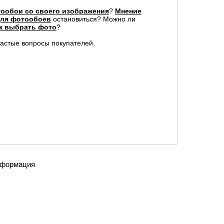
ообои со своего изображения
?
Мнение
для фотообоев
остановиться? Можно ли
к выбрать фото
?
частые вопросы покупателей.
формация