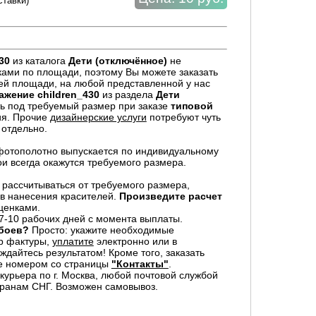
ставки)
30
из каталога
Дети (отключённое)
не
ками по площади, поэтому Вы можете заказать
й площади, на любой представленной у нас
ажение
children_430
из раздела
Дети
ь под требуемый размер при заказе
типовой
ия. Прочие
дизайнерские услуги
потребуют чуть
 отдельно.
отополотно выпускается по индивидуальному
ои всегда окажутся требуемого размера.
 рассчитываться от требуемого размера,
в нанесения красителей.
Произведите расчет
ценками.
7-10 рабочих дней с момента выплаты.
обоев?
Просто: укажите необходимые
р фактуры,
уплатите
электронно или в
дайтесь результатом! Кроме того, заказать
е номером со страницы
"Контакты"
.
урьера по г. Москва, любой почтовой службой
транам СНГ. Возможен самовывоз.