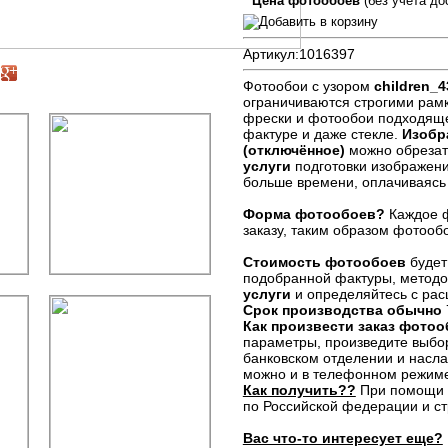
Цена фотообоев
(без учета до
Артикул:
1016397
Фотообои с узором
children_4
ограничиваются строгими рам
фрески и фотообои подходяще
фактуре и даже стекле.
Изобр
(отключённое)
можно обрезат
услуги
подготовки изображен
больше времени, оплачиваясь
Форма фотообоев?
Каждое ф
заказу, таким образом фотооб
Стоимость фотообоев
будет
подобранной фактуры, методо
услуги
и определяйтесь с рас
Срок производства обычно
Как произвести заказ фото
параметры, произведите выбо
банковском отделении и наслаж
можно и в телефонном режим
Как получить??
При помощи к
по Российской федерации и с
Вас что-то интересует еще?