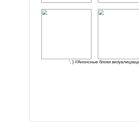
'; } //Анонсные блоки визуалицзац