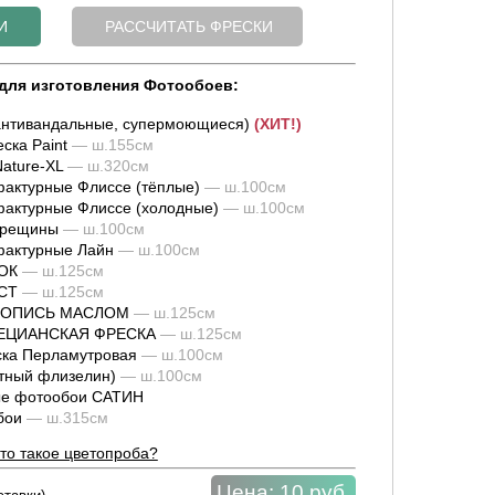
для изготовления Фотообоев:
нтивандальные, супермоющиеся)
(ХИТ!)
ска Paint
— ш.155см
ature-XL
— ш.320см
актурные Флиссе (тёплые)
— ш.100см
актурные Флиссе (холодные)
— ш.100см
трещины
— ш.100см
фактурные Лайн
— ш.100см
ОК
— ш.125см
СТ
— ш.125см
ИВОПИСЬ МАСЛОМ
— ш.125см
НЕЦИАНСКАЯ ФРЕСКА
— ш.125см
ка Перламутровая
— ш.100см
тный флизелин)
— ш.100см
е фотообои САТИН
обои
— ш.315см
то такое цветопроба?
Цена:
10 руб.