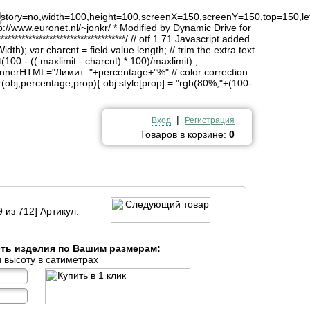
4
history=no,width=100,height=100,screenX=150,screenY=150,top=150,lef
http://www.euronet.nl/~jonkr/ * Modified by Dynamic Drive for
*******************************/ // otf 1.71 Javascript added
idth); var charcnt = field.value.length; // trim the extra text
(100 - (( maxlimit - charcnt) * 100)/maxlimit) ;
innerHTML="Лимит: "+percentage+"%" // color correction
obj,percentage,prop){ obj.style[prop] = "rgb(80%,"+(100-
|
Вход
Регистрация
Товаров в корзине:
0
 из 712] Артикул:
сть изделия по Вашим размерам:
 высоту в сатиметрах