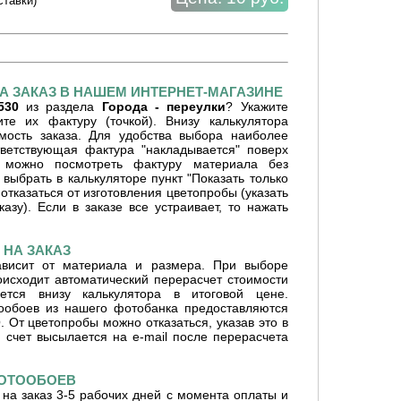
ставки)
А ЗАКАЗ В НАШЕМ ИНТЕРНЕТ-МАГАЗИНЕ
530
из раздела
Города - переулки
? Укажите
е их фактуру (точкой). Внизу калькулятора
имость заказа. Для удобства выбора наиболее
ветствующая фактура "накладывается" поверх
 можно посмотреть фактуру материала без
 выбрать в калькуляторе пункт "Показать только
отказаться от изготовления цветопробы (указать
азу). Если в заказе все устраивает, то нажать
НА ЗАКАЗ
ависит от материала и размера. При выборе
оисходит автоматический перерасчет стоимости
ется внизу калькулятора в итоговой цене.
ообоев из нашего фотобанка предоставляются
От цветопробы можно отказаться, указав это в
 счет высылается на e-mail после перерасчета
ФОТООБОЕВ
на заказ 3-5 рабочих дней с момента оплаты и