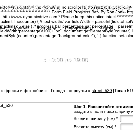
8 (495) 649-48-76 8 (967) 093-88-8
irectories=no,status=no,menubar=no,scrollbars=no,resizable=yes,copy
********************************* * Form Field Progress Bar- By Ron Jonk- 
tp://www.dynamicdrive.com * Please keep this notice intact ****************
limit,linecounter) { // text width// var fieldWidth = parseInt(field.offsetW
0, maxlimit); } else { // progress bar percentage var percentage = parseInt
вка
Монтаж
Контакты
Информация
Статьи
(fieldWidth*percentage)/100)+"px"; document.getElementById(counter).
tById(counter),percentage,"background-color"); } } function setcolor(
c 10:00 до 19:00
ог фрески и фотообои
»
Города - переулки
»
street_530
[Товар 519
Шаг 1. Рассчитайте стоимо
введите в поля ниже ширину и
Введите ширину (см)
*
Введите высоту (см)
*