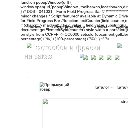
function popupWindow(url) {
window.open(url,'popupWindow','toolbar=no,location=no,d
} /* DDB - 041031 - Form Field Progress Bar */ /**************
minor changes * Script featured/ available at Dynamic Drive- ht
for Field Progress Bar /*function textCounter(field,counter,max
if (charcnt > maxlimit) { field.value = field.value.substring(
Каталог
Услуги дизайнера
Оплата
Доста
document.getElementById(counter).style.width = parseInt(
on style from CCFFF -> CC0000 setcolor(document.getElemen
percentage)+"%,"+(100-percentage)+"%)"; } */ ?>
Фотообои и фрески
на заказ
Каталог
»
Катал