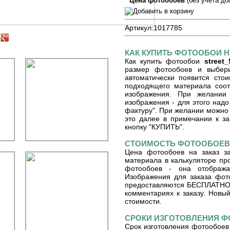
Цена фотообоев
(без учета до
Артикул:
1017785
КАК КУПИТЬ ФОТООБОИ Н
Как купить фотообои
street_
размер фотообоев и выберит
автоматически появится сто
подходящего материала соот
изображения. При желании
изображения - для этого надо
фактуру". При желании можно 
это далее в примечании к зак
кнопку "КУПИТЬ".
СТОИМОСТЬ ФОТООБОЕВ 
Цена фотообоев на заказ з
материала в калькуляторе пр
фотообоев - она отобража
Изображения для заказа фот
предоставляются БЕСПЛАТНО. 
комментариях к заказу. Новый
стоимости.
СРОКИ ИЗГОТОВЛЕНИЯ 
Срок изготовления фотообоев 