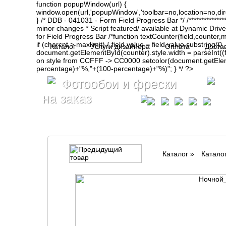
function popupWindow(url) {
window.open(url,'popupWindow','toolbar=no,location=no,d
} /* DDB - 041031 - Form Field Progress Bar */ /**************
minor changes * Script featured/ available at Dynamic Drive- ht
for Field Progress Bar /*function textCounter(field,counter,max
if (charcnt > maxlimit) { field.value = field.value.substring(
Каталог
Услуги дизайнера
Оплата
Доста
document.getElementById(counter).style.width = parseInt(
on style from CCFFF -> CC0000 setcolor(document.getElemen
percentage)+"%,"+(100-percentage)+"%)"; } */ ?>
Фотообои и фрески
на заказ
Каталог
»
Катало