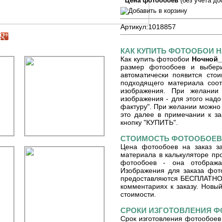
Цена фотообоев
(без учета до
Артикул:
1018857
КАК КУПИТЬ ФОТООБОИ Н
Как купить фотообои
Ночной_
размер фотообоев и выберит
автоматически появится сто
подходящего материала соот
изображения. При желании
изображения - для этого надо
фактуру". При желании можно 
это далее в примечании к зак
кнопку "КУПИТЬ".
СТОИМОСТЬ ФОТООБОЕВ 
Цена фотообоев на заказ з
материала в калькуляторе пр
фотообоев - она отобража
Изображения для заказа фот
предоставляются БЕСПЛАТНО. 
комментариях к заказу. Новый
стоимости.
СРОКИ ИЗГОТОВЛЕНИЯ 
Срок изготовления фотообоев 