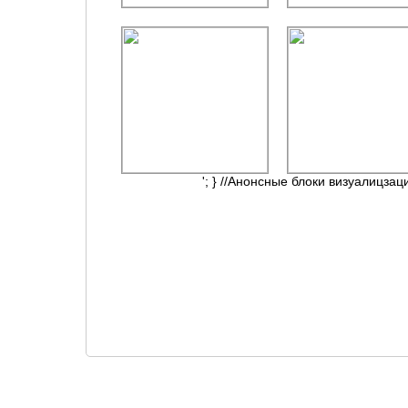
'; } //Анонсные блоки визуалицзац