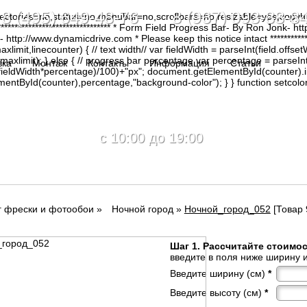
8 (495) 649-48-76 8 (967) 093-88-8
irectories=no,status=no,menubar=no,scrollbars=no,resizable=yes,copy
********************************* * Form Field Progress Bar- By Ron Jonk- 
tp://www.dynamicdrive.com * Please keep this notice intact ****************
limit,linecounter) { // text width// var fieldWidth = parseInt(field.offsetW
0, maxlimit); } else { // progress bar percentage var percentage = parseInt
вка
Монтаж
Контакты
Информация
Статьи
(fieldWidth*percentage)/100)+"px"; document.getElementById(counter).
tById(counter),percentage,"background-color"); } } function setcolor(
c 10:00 до 19:00
г фрески и фотообои
»
Ночной город
»
Ночной_город_052
[Товар 
Шаг 1. Рассчитайте стоимо
введите в поля ниже ширину и
Введите ширину (см)
*
Введите высоту (см)
*