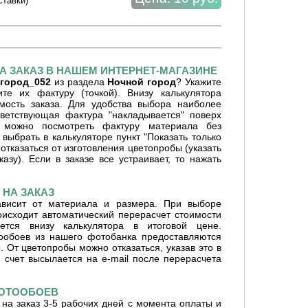
ставки)
А ЗАКАЗ В НАШЕМ ИНТЕРНЕТ-МАГАЗИНЕ
город_052
из раздела
Ночной город
? Укажите
е их фактуру (точкой). Внизу калькулятора
имость заказа. Для удобства выбора наиболее
ветствующая фактура "накладывается" поверх
 можно посмотреть фактуру материала без
 выбрать в калькуляторе пункт "Показать только
отказаться от изготовления цветопробы (указать
азу). Если в заказе все устраивает, то нажать
НА ЗАКАЗ
ависит от материала и размера. При выборе
оисходит автоматический перерасчет стоимости
ется внизу калькулятора в итоговой цене.
ообоев из нашего фотобанка предоставляются
От цветопробы можно отказаться, указав это в
 счет высылается на e-mail после перерасчета
ФОТООБОЕВ
на заказ 3-5 рабочих дней с момента оплаты и