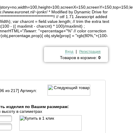
4
history=no,width=100,height=100,screenX=150,screenY=150,top=150,lef
http://www.euronet.nl/~jonkr/ * Modified by Dynamic Drive for
*******************************/ // otf 1.71 Javascript added
idth); var charcnt = field.value.length; // trim the extra text
(100 - (( maxlimit - charcnt) * 100)/maxlimit) ;
innerHTML="Лимит: "+percentage+"%" // color correction
obj,percentage,prop){ obj.style[prop] = "rgb(80%,"+(100-
|
Вход
Регистрация
Товаров в корзине:
0
96 из 217] Артикул:
сть изделия по Вашим размерам:
 высоту в сатиметрах