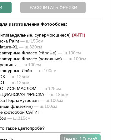
для изготовления Фотообоев:
нтивандальные, супермоющиеся)
(ХИТ!)
ска Paint
— ш.155см
ature-XL
— ш.320см
актурные Флиссе (тёплые)
— ш.100см
актурные Флиссе (холодные)
— ш.100см
трещины
— ш.100см
фактурные Лайн
— ш.100см
ОК
— ш.125см
СТ
— ш.125см
ИВОПИСЬ МАСЛОМ
— ш.125см
НЕЦИАНСКАЯ ФРЕСКА
— ш.125см
ка Перламутровая
— ш.100см
тный флизелин)
— ш.100см
е фотообои САТИН
обои
— ш.315см
то такое цветопроба?
Цена:
10 руб.