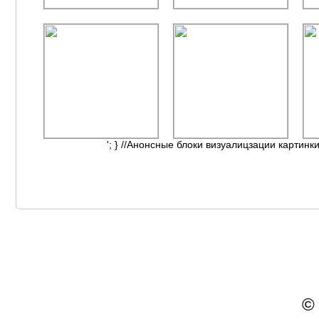
'; } //Анонсные блоки визуалицзации картинки
©