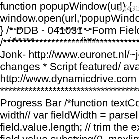
function popupWindow(url) {
8 (495
window.open(url,'popupWindo
} /* DDB - 041031 - Form Fiel
Каталог
Услуги дизайнера
Информация
Статьи
/******************************
Jonk- http://www.euronet.nl/~
changes * Script featured/ av
http://www.dynamicdrive.com *
*********************************
Progress Bar /*function textCou
width// var fieldWidth = parseI
field.value.length; // trim the e