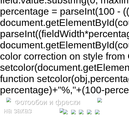
field.value.substring(0, maxlim
percentage = parseInt(100 - (( 
document.getElementById(coun
parseInt((fieldWidth*percenta
document.getElementById(co
color correction on style fr
setcolor(document.getElement
function setcolor(obj,percenta
percentage)+"%,"+(100-percen
Фотообои и фрески
на заказ