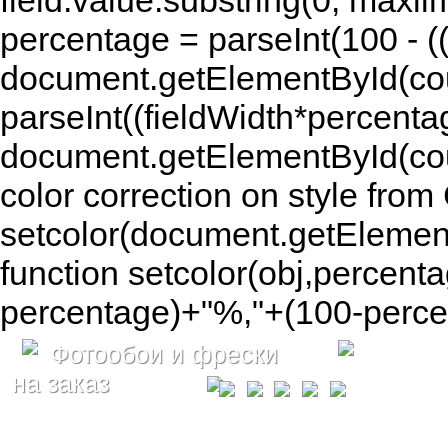
field.value.substring(0, maxlim
percentage = parseInt(100 - (( 
document.getElementById(coun
parseInt((fieldWidth*percenta
document.getElementById(co
color correction on style fr
setcolor(document.getElement
function setcolor(obj,percenta
percentage)+"%,"+(100-percen
Фотообои и фрески
на заказ