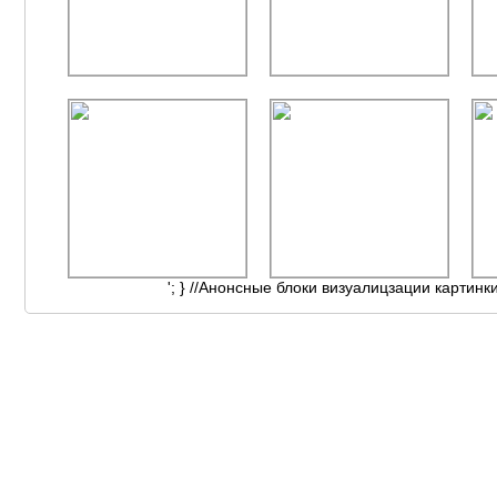
'; } //Анонсные блоки визуалицзации картинк