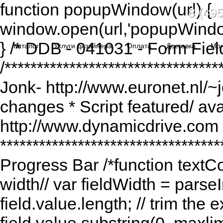
function popupWindow(url) {
8 (495
window.open(url,'popupWindo
} /* DDB - 041031 - Form Fiel
Каталог
Услуги дизайнера
Оплата
Доставка
Мо
/******************************
Jonk- http://www.euronet.nl/~
changes * Script featured/ av
http://www.dynamicdrive.com *
*********************************
Progress Bar /*function textCou
width// var fieldWidth = parseI
field.value.length; // trim the e