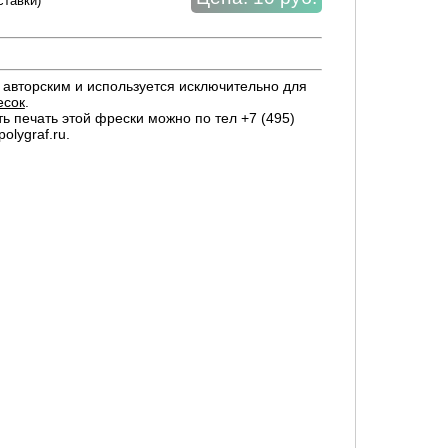
ставки)
авторским и используется исключительно для
есок
.
ть печать этой фрески можно по тел +7 (495)
olygraf.ru.