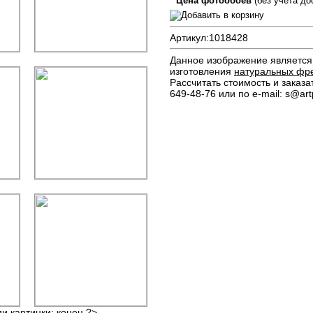
Цена фотообоев
(без учета до
Артикул:
1018428
Данное изображение является 
изготовления
натуральных фр
Рассчитать стоимость и заказа
649-48-76 или по e-mail: s@artp
ии картинки: конец ?>