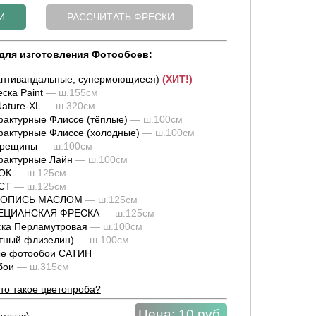
для изготовления Фотообоев:
нтивандальные, супермоющиеся)
(ХИТ!)
ска Paint
— ш.155см
ature-XL
— ш.320см
актурные Флиссе (тёплые)
— ш.100см
актурные Флиссе (холодные)
— ш.100см
трещины
— ш.100см
фактурные Лайн
— ш.100см
ОК
— ш.125см
СТ
— ш.125см
ИВОПИСЬ МАСЛОМ
— ш.125см
НЕЦИАНСКАЯ ФРЕСКА
— ш.125см
ка Перламутровая
— ш.100см
тный флизелин)
— ш.100см
е фотообои САТИН
обои
— ш.315см
то такое цветопроба?
Цена:
10 руб.