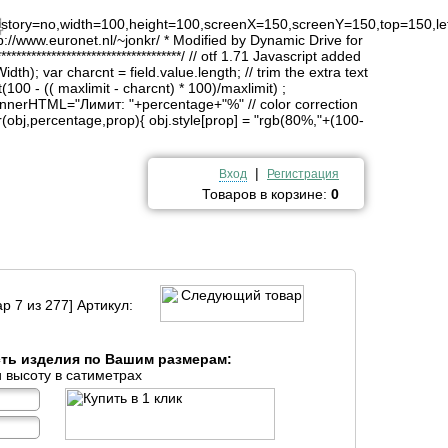
4
history=no,width=100,height=100,screenX=150,screenY=150,top=150,lef
http://www.euronet.nl/~jonkr/ * Modified by Dynamic Drive for
*******************************/ // otf 1.71 Javascript added
idth); var charcnt = field.value.length; // trim the extra text
(100 - (( maxlimit - charcnt) * 100)/maxlimit) ;
innerHTML="Лимит: "+percentage+"%" // color correction
obj,percentage,prop){ obj.style[prop] = "rgb(80%,"+(100-
|
Вход
Регистрация
Товаров в корзине:
0
р 7 из 277] Артикул:
сть изделия по Вашим размерам:
 высоту в сатиметрах