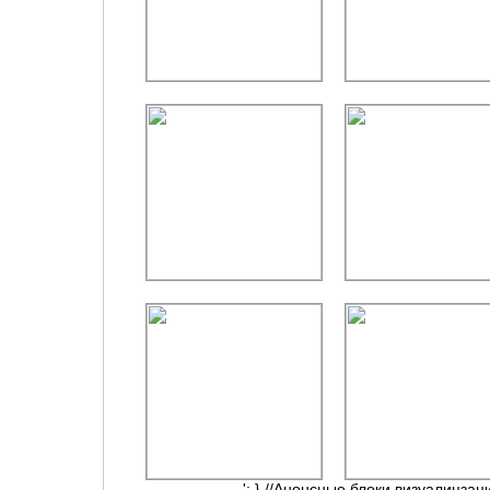
'; } //Анонсные блоки визуалицзац