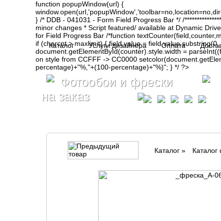
function popupWindow(url) {
window.open(url,'popupWindow','toolbar=no,location=no,d
} /* DDB - 041031 - Form Field Progress Bar */ /**************
minor changes * Script featured/ available at Dynamic Drive- ht
for Field Progress Bar /*function textCounter(field,counter,max
if (charcnt > maxlimit) { field.value = field.value.substring(
Каталог
Услуги дизайнера
Оплата
Доста
document.getElementById(counter).style.width = parseInt(
on style from CCFFF -> CC0000 setcolor(document.getElemen
percentage)+"%,"+(100-percentage)+"%)"; } */ ?>
Фотообои и фрески
на заказ
Каталог
»
Каталог