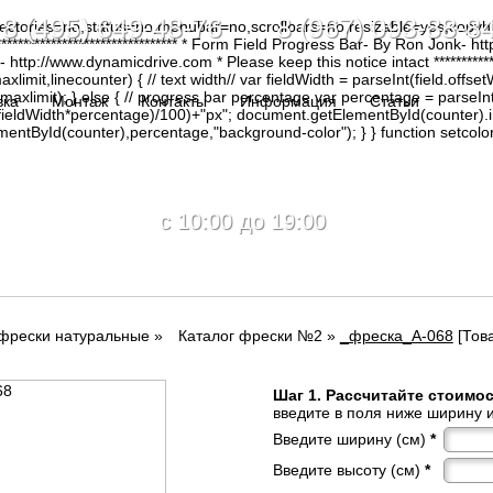
8 (495) 649-48-76 8 (967) 093-88-8
irectories=no,status=no,menubar=no,scrollbars=no,resizable=yes,copy
********************************* * Form Field Progress Bar- By Ron Jonk- 
tp://www.dynamicdrive.com * Please keep this notice intact ****************
limit,linecounter) { // text width// var fieldWidth = parseInt(field.offsetW
0, maxlimit); } else { // progress bar percentage var percentage = parseInt
вка
Монтаж
Контакты
Информация
Статьи
(fieldWidth*percentage)/100)+"px"; document.getElementById(counter).
tById(counter),percentage,"background-color"); } } function setcolor(
c 10:00 до 19:00
 фрески натуральные
»
Каталог фрески №2
»
_фреска_A-068
[Това
Шаг 1. Рассчитайте стоимо
введите в поля ниже ширину и
Введите ширину (см)
*
Введите высоту (см)
*