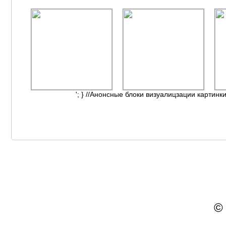
'; } //Анонсные блоки визуалицзации картинки
©