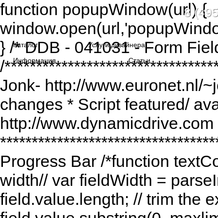
function popupWindow(url) {
8 (495
window.open(url,'popupWindo
} /* DDB - 041031 - Form Fiel
Каталог
Услуги дизайнера
Информация
Статьи
/******************************
Jonk- http://www.euronet.nl/~
changes * Script featured/ av
http://www.dynamicdrive.com *
*********************************
Progress Bar /*function textCou
width// var fieldWidth = parseI
field.value.length; // trim the e