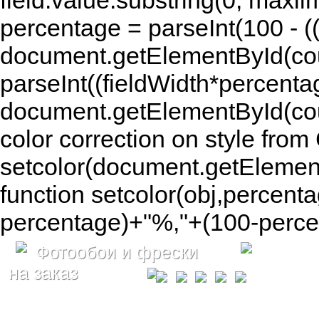
field.value.substring(0, maxlim
percentage = parseInt(100 - (( 
document.getElementById(coun
parseInt((fieldWidth*percenta
document.getElementById(co
color correction on style fr
setcolor(document.getElement
function setcolor(obj,percenta
percentage)+"%,"+(100-percen
Фотообои и фрески
на заказ