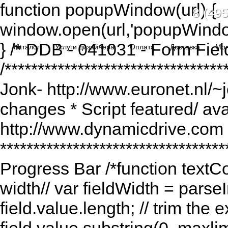
function popupWindow(url) {
8 (495
window.open(url,'popupWindo
} /* DDB - 041031 - Form Fiel
Каталог
Услуги дизайнера
Оплата
Доставка
Мо
/******************************
Jonk- http://www.euronet.nl/~
changes * Script featured/ av
http://www.dynamicdrive.com *
*********************************
Progress Bar /*function textCou
width// var fieldWidth = parseI
field.value.length; // trim the e