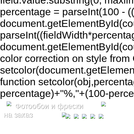
field.value.substring(0, maxlim
percentage = parseInt(100 - (( 
document.getElementById(coun
parseInt((fieldWidth*percenta
document.getElementById(co
color correction on style fr
setcolor(document.getElement
function setcolor(obj,percenta
percentage)+"%,"+(100-percen
Фотообои и фрески
на заказ