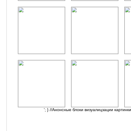
'; } //Анонсные блоки визуалицзации картинки