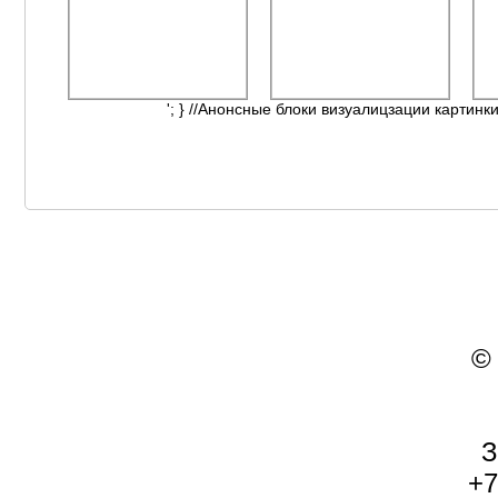
'; } //Анонсные блоки визуалицзации картинки
©
З
+7