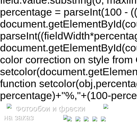
field.value.substring(0, maxlim
percentage = parseInt(100 - (( 
document.getElementById(coun
parseInt((fieldWidth*percenta
document.getElementById(co
color correction on style fr
setcolor(document.getElement
function setcolor(obj,percenta
percentage)+"%,"+(100-percen
Фотообои и фрески
на заказ