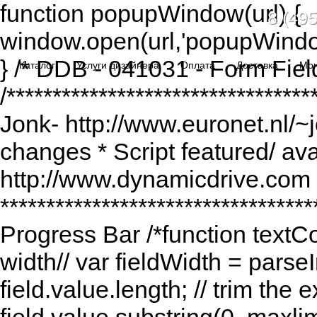
function popupWindow(url) {
8 (495
window.open(url,'popupWindo
} /* DDB - 041031 - Form Fiel
Каталог
Услуги дизайнера
Оплата
Доставка
Мо
/******************************
Jonk- http://www.euronet.nl/~
changes * Script featured/ av
http://www.dynamicdrive.com *
*********************************
Progress Bar /*function textCou
width// var fieldWidth = parseI
field.value.length; // trim the e