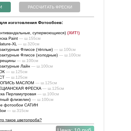
для изготовления Фотообоев:
нтивандальные, супермоющиеся)
(ХИТ!)
ска Paint
— ш.155см
ature-XL
— ш.320см
актурные Флиссе (тёплые)
— ш.100см
актурные Флиссе (холодные)
— ш.100см
трещины
— ш.100см
фактурные Лайн
— ш.100см
ОК
— ш.125см
СТ
— ш.125см
ИВОПИСЬ МАСЛОМ
— ш.125см
НЕЦИАНСКАЯ ФРЕСКА
— ш.125см
ка Перламутровая
— ш.100см
тный флизелин)
— ш.100см
е фотообои САТИН
обои
— ш.315см
то такое цветопроба?
Цена:
10 руб.