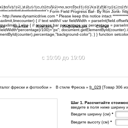
8 (495) 649-48-76 8 (967) 093-88-8
irectories=no,status=no,menubar=no,scrollbars=no,resizable=yes,copy
********************************* * Form Field Progress Bar- By Ron Jonk- 
tp://www.dynamicdrive.com * Please keep this notice intact ****************
limit,linecounter) { // text width// var fieldWidth = parseInt(field.offsetW
0, maxlimit); } else { // progress bar percentage var percentage = parseInt
вка
Монтаж
Контакты
Информация
Статьи
(fieldWidth*percentage)/100)+"px"; document.getElementById(counter).
tById(counter),percentage,"background-color"); } } function setcolor(
c 10:00 до 19:00
талог фрески и фотообои
»
В стиле Фреска
»
fr_029
[Товар 306 из
Шаг 1. Рассчитайте стоимо
введите в поля ниже ширину и
Введите ширину (см)
*
Введите высоту (см)
*