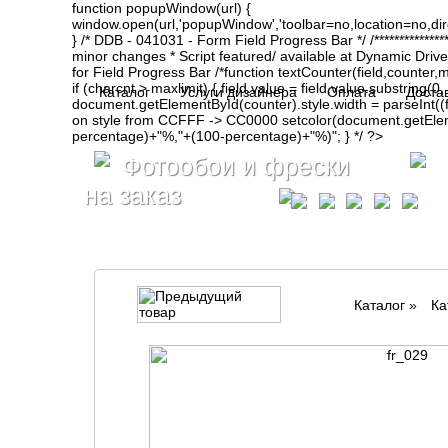
function popupWindow(url) {
window.open(url,'popupWindow','toolbar=no,location=no,d
} /* DDB - 041031 - Form Field Progress Bar */ /**************
minor changes * Script featured/ available at Dynamic Drive- ht
for Field Progress Bar /*function textCounter(field,counter,max
if (charcnt > maxlimit) { field.value = field.value.substring(
Каталог
Услуги дизайнера
Оплата
Доста
document.getElementById(counter).style.width = parseInt(
on style from CCFFF -> CC0000 setcolor(document.getElemen
percentage)+"%,"+(100-percentage)+"%)"; } */ ?>
Фотообои и фрески
на заказ
Каталог
»
Ка