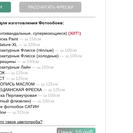
для изготовления Фотообоев:
нтивандальные, супермоющиеся)
(ХИТ!)
ска Paint
— ш.155см
ature-XL
— ш.320см
актурные Флиссе (тёплые)
— ш.100см
актурные Флиссе (холодные)
— ш.100см
трещины
— ш.100см
фактурные Лайн
— ш.100см
ОК
— ш.125см
СТ
— ш.125см
ИВОПИСЬ МАСЛОМ
— ш.125см
НЕЦИАНСКАЯ ФРЕСКА
— ш.125см
ка Перламутровая
— ш.100см
тный флизелин)
— ш.100см
е фотообои САТИН
обои
— ш.315см
то такое цветопроба?
Цена:
10 руб.