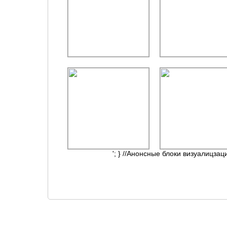
'; } //Анонсные блоки визуалицзац