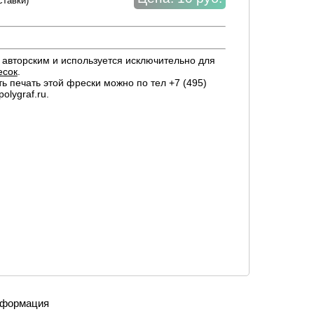
ставки)
авторским и используется исключительно для
есок
.
ть печать этой фрески можно по тел +7 (495)
olygraf.ru.
формация