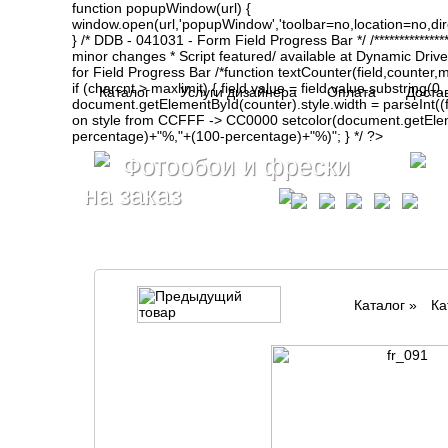
function popupWindow(url) {
window.open(url,'popupWindow','toolbar=no,location=no,d
} /* DDB - 041031 - Form Field Progress Bar */ /**************
minor changes * Script featured/ available at Dynamic Drive- ht
for Field Progress Bar /*function textCounter(field,counter,max
if (charcnt > maxlimit) { field.value = field.value.substring(
Каталог
Услуги дизайнера
Оплата
Доста
document.getElementById(counter).style.width = parseInt(
on style from CCFFF -> CC0000 setcolor(document.getElemen
percentage)+"%,"+(100-percentage)+"%)"; } */ ?>
Фотообои и фрески
на заказ
Каталог
»
Ка