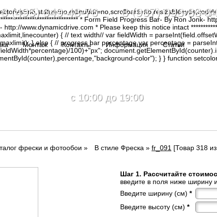
8 (495) 649-48-76 8 (967) 093-88-8
irectories=no,status=no,menubar=no,scrollbars=no,resizable=yes,copy
********************************* * Form Field Progress Bar- By Ron Jonk- 
tp://www.dynamicdrive.com * Please keep this notice intact ****************
limit,linecounter) { // text width// var fieldWidth = parseInt(field.offsetW
0, maxlimit); } else { // progress bar percentage var percentage = parseInt
вка
Монтаж
Контакты
Информация
Статьи
(fieldWidth*percentage)/100)+"px"; document.getElementById(counter).
tById(counter),percentage,"background-color"); } } function setcolor(
c 10:00 до 19:00
талог фрески и фотообои
»
В стиле Фреска
»
fr_091
[Товар 318 из
Шаг 1. Рассчитайте стоимо
введите в поля ниже ширину и
Введите ширину (см)
*
Введите высоту (см)
*