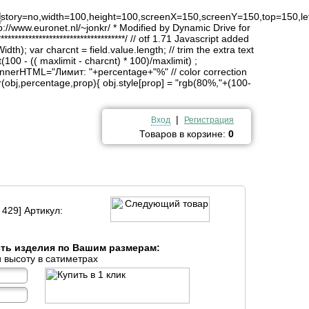
4
history=no,width=100,height=100,screenX=150,screenY=150,top=150,lef
http://www.euronet.nl/~jonkr/ * Modified by Dynamic Drive for
*******************************/ // otf 1.71 Javascript added
idth); var charcnt = field.value.length; // trim the extra text
(100 - (( maxlimit - charcnt) * 100)/maxlimit) ;
innerHTML="Лимит: "+percentage+"%" // color correction
obj,percentage,prop){ obj.style[prop] = "rgb(80%,"+(100-
|
Вход
Регистрация
Товаров в корзине:
0
 429] Артикул:
сть изделия по Вашим размерам:
 высоту в сатиметрах