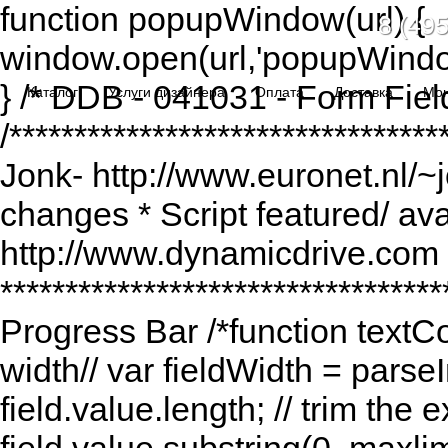
function popupWindow(url) {
8 (495
window.open(url,'popupWindo
} /* DDB - 041031 - Form Fiel
Каталог
Услуги дизайнера
Оплата
Доставка
Мо
/******************************
Jonk- http://www.euronet.nl/~
changes * Script featured/ av
http://www.dynamicdrive.com *
*********************************
Progress Bar /*function textCou
width// var fieldWidth = parseI
field.value.length; // trim the e