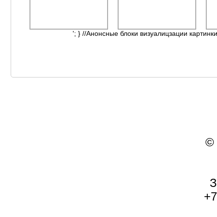
'; } //Анонсные блоки визуалицзации картинки
©
З
+7