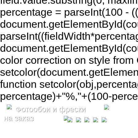
field.value.substring(0, maxlim
percentage = parseInt(100 - (( 
document.getElementById(coun
parseInt((fieldWidth*percenta
document.getElementById(co
color correction on style fr
setcolor(document.getElement
function setcolor(obj,percenta
percentage)+"%,"+(100-percen
Фотообои и фрески
на заказ