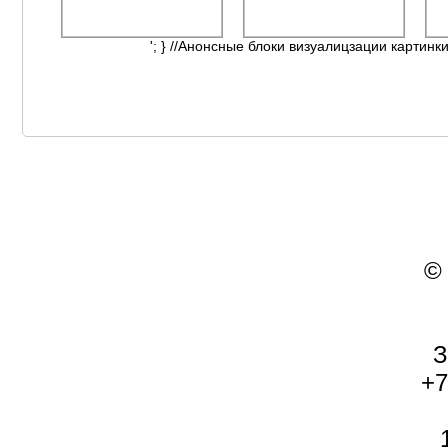
'; } //Анонсные блоки визуалицзации картинки
©
З
+7