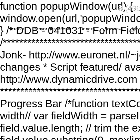
function popupWindow(url) {
8 (495
window.open(url,'popupWindo
} /* DDB - 041031 - Form Fiel
Каталог
Услуги дизайнера
Оплата
Доставка
Мо
/******************************
Jonk- http://www.euronet.nl/~
changes * Script featured/ av
http://www.dynamicdrive.com *
*********************************
Progress Bar /*function textCou
width// var fieldWidth = parseI
field.value.length; // trim the e