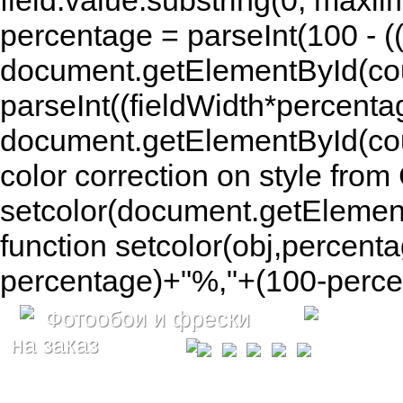
field.value.substring(0, maxlim
percentage = parseInt(100 - (( 
document.getElementById(coun
parseInt((fieldWidth*percenta
document.getElementById(co
color correction on style fr
setcolor(document.getElement
function setcolor(obj,percenta
percentage)+"%,"+(100-percen
Фотообои и фрески
на заказ