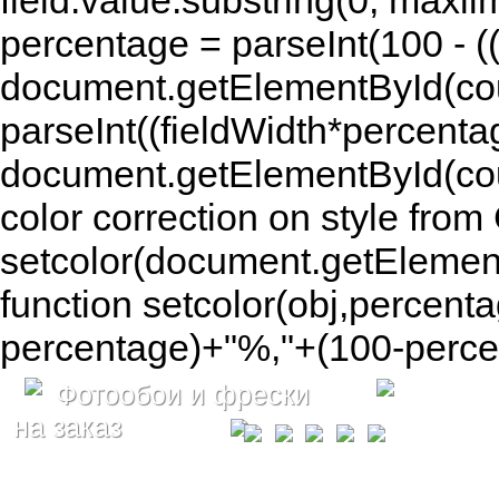
field.value.substring(0, maxlim
percentage = parseInt(100 - (( 
document.getElementById(coun
parseInt((fieldWidth*percenta
document.getElementById(co
color correction on style fr
setcolor(document.getElement
function setcolor(obj,percenta
percentage)+"%,"+(100-percen
Фотообои и фрески
на заказ