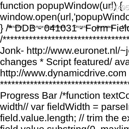
function popupWindow(url) {
8 (495
window.open(url,'popupWindo
} /* DDB - 041031 - Form Fiel
Каталог
Услуги дизайнера
Оплата
Доставка
Мо
/******************************
Jonk- http://www.euronet.nl/~
changes * Script featured/ av
http://www.dynamicdrive.com *
*********************************
Progress Bar /*function textCou
width// var fieldWidth = parseI
field.value.length; // trim the e