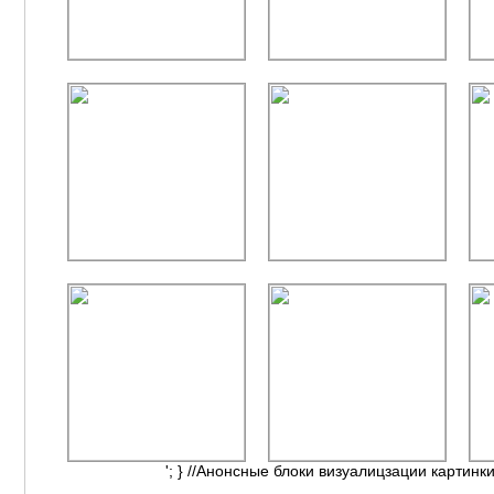
'; } //Анонсные блоки визуалицзации картинки