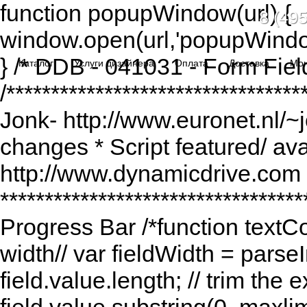
function popupWindow(url) {
8 (495
window.open(url,'popupWindo
} /* DDB - 041031 - Form Fiel
Каталог
Услуги дизайнера
Оплата
Доставка
Мо
/******************************
Jonk- http://www.euronet.nl/~
changes * Script featured/ av
http://www.dynamicdrive.com *
*********************************
Progress Bar /*function textCou
width// var fieldWidth = parseI
field.value.length; // trim the e