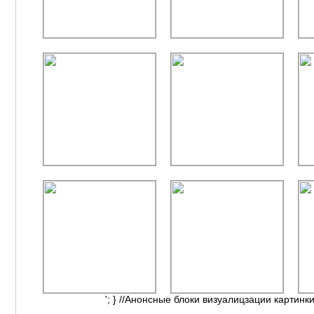
'; } //Анонсные блоки визуалицзации картинки