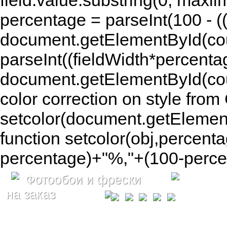
field.value.substring(0, maxlim
percentage = parseInt(100 - (( 
document.getElementById(coun
parseInt((fieldWidth*percenta
document.getElementById(co
color correction on style fr
setcolor(document.getElement
function setcolor(obj,percenta
percentage)+"%,"+(100-percen
Фотообои и фрески
на заказ