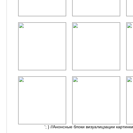
'; } //Анонсные блоки визуалицзации картинки