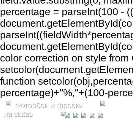
field.value.substring(0, maxlim
percentage = parseInt(100 - (( 
document.getElementById(coun
parseInt((fieldWidth*percenta
document.getElementById(co
color correction on style fr
setcolor(document.getElement
function setcolor(obj,percenta
percentage)+"%,"+(100-percen
Фотообои и фрески
на заказ