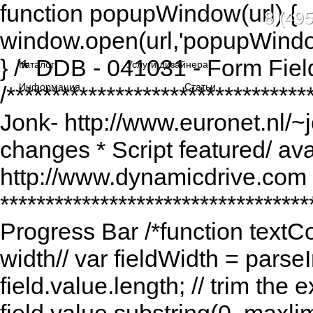
function popupWindow(url) {
8 (495
window.open(url,'popupWindo
} /* DDB - 041031 - Form Fiel
Каталог
Услуги дизайнера
Информация
Статьи
/******************************
Jonk- http://www.euronet.nl/~
changes * Script featured/ av
http://www.dynamicdrive.com *
*********************************
Progress Bar /*function textCou
width// var fieldWidth = parseI
field.value.length; // trim the e