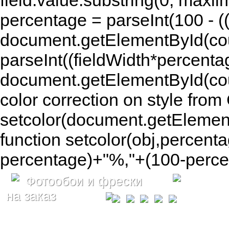
field.value.substring(0, maxlim
percentage = parseInt(100 - (( 
document.getElementById(coun
parseInt((fieldWidth*percenta
document.getElementById(co
color correction on style fr
setcolor(document.getElement
function setcolor(obj,percenta
percentage)+"%,"+(100-percen
Фотообои и фрески
на заказ