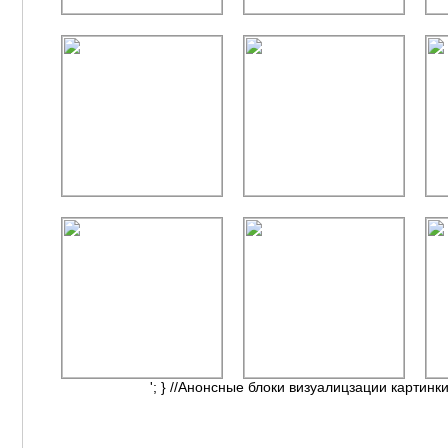
'; } //Анонсные блоки визуалицзации картинки