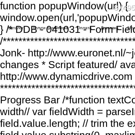
function popupWindow(url) {
8 (495
window.open(url,'popupWindo
} /* DDB - 041031 - Form Fiel
Каталог
Услуги дизайнера
Оплата
Доставка
Мо
/******************************
Jonk- http://www.euronet.nl/~
changes * Script featured/ av
http://www.dynamicdrive.com *
*********************************
Progress Bar /*function textCou
width// var fieldWidth = parseI
field.value.length; // trim the e