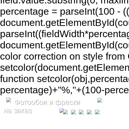
field.value.substring(0, maxlim
percentage = parseInt(100 - (( 
document.getElementById(coun
parseInt((fieldWidth*percenta
document.getElementById(co
color correction on style fr
setcolor(document.getElement
function setcolor(obj,percenta
percentage)+"%,"+(100-percen
Фотообои и фрески
на заказ