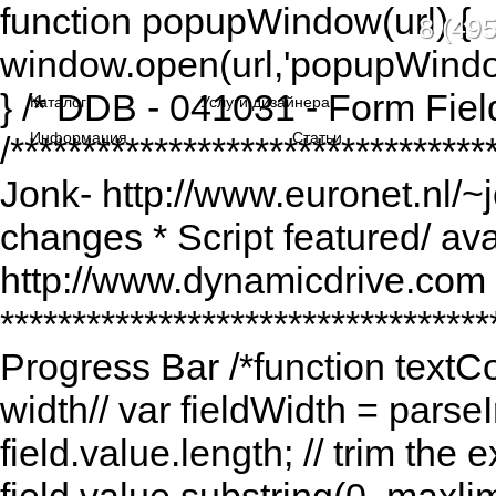
function popupWindow(url) {
8 (495
window.open(url,'popupWindo
} /* DDB - 041031 - Form Fiel
Каталог
Услуги дизайнера
Информация
Статьи
/******************************
Jonk- http://www.euronet.nl/~
changes * Script featured/ av
http://www.dynamicdrive.com *
*********************************
Progress Bar /*function textCou
width// var fieldWidth = parseI
field.value.length; // trim the e