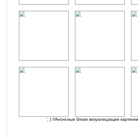
'; } //Анонсные блоки визуалицзации картинки