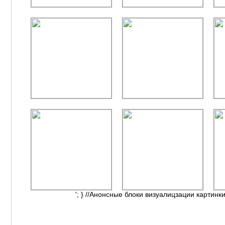
'; } //Анонсные блоки визуалицзации картинки