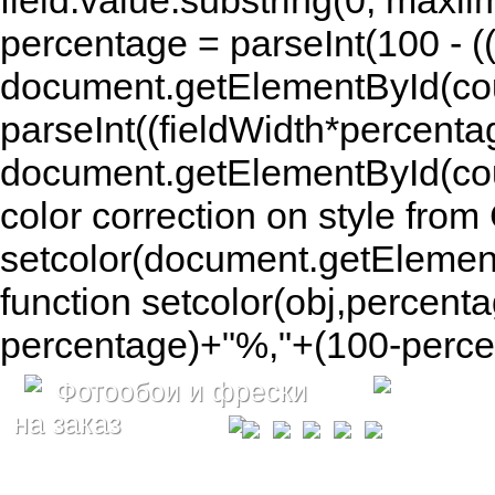
field.value.substring(0, maxlim
percentage = parseInt(100 - (( 
document.getElementById(coun
parseInt((fieldWidth*percenta
document.getElementById(co
color correction on style fr
setcolor(document.getElement
function setcolor(obj,percenta
percentage)+"%,"+(100-percen
Фотообои и фрески
на заказ