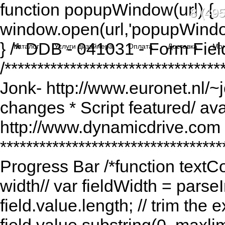
function popupWindow(url) {
8 (495
window.open(url,'popupWindo
} /* DDB - 041031 - Form Fiel
Каталог
Услуги дизайнера
Оплата
Доставка
Мо
/******************************
Jonk- http://www.euronet.nl/~
changes * Script featured/ av
http://www.dynamicdrive.com *
*********************************
Progress Bar /*function textCou
width// var fieldWidth = parseI
field.value.length; // trim the e