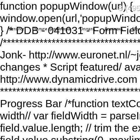
function popupWindow(url) {
8 (495
window.open(url,'popupWindo
} /* DDB - 041031 - Form Fiel
Каталог
Услуги дизайнера
Оплата
Доставка
Мо
/******************************
Jonk- http://www.euronet.nl/~
changes * Script featured/ av
http://www.dynamicdrive.com *
*********************************
Progress Bar /*function textCou
width// var fieldWidth = parseI
field.value.length; // trim the e