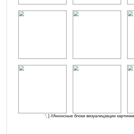
'; } //Анонсные блоки визуалицзации картинки