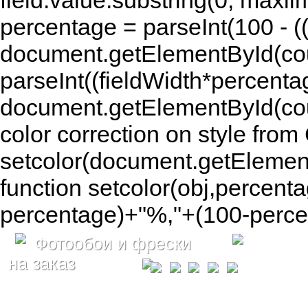
field.value.substring(0, maxlim
percentage = parseInt(100 - (( 
document.getElementById(coun
parseInt((fieldWidth*percenta
document.getElementById(co
color correction on style fr
setcolor(document.getElement
function setcolor(obj,percenta
percentage)+"%,"+(100-percen
Фотообои и фрески
на заказ