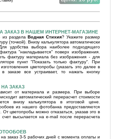
ставки)
А ЗАКАЗ В НАШЕМ ИНТЕРНЕТ-МАГАЗИНЕ
3
из раздела
Водная Стихия
? Укажите размер
уру (точкой). Внизу калькулятора автоматически
 Для удобства выбора наиболее подходящего
фактура "накладывается" поверх изображения.
ть фактуру материала без изображения - для
ляторе пункт "Показать только фактуру". При
изготовления цветопробы (указать это далее в
 в заказе все устраивает, то нажать кнопку
НА ЗАКАЗ
ависит от материала и размера. При выборе
оисходит автоматический перерасчет стоимости
ется внизу калькулятора в итоговой цене.
ообоев из нашего фотобанка предоставляются
От цветопробы можно отказаться, указав это в
 счет высылается на e-mail после перерасчета
ФОТООБОЕВ
на заказ 3-5 рабочих дней с момента оплаты и