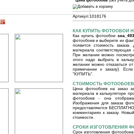
Цена фотообоев
(без учета до
Артикул:
1018176
КАК КУПИТЬ ФОТООБОИ Н
Как купить фотообои
sea_49
фотообоев и выберите их факт
появится стоимость заказа.
материала соответствующая 
При желании можно посмотре
этого надо выбрать в кальку
желании можно отказаться от 
примечании к заказу). Если
"КУПИТЬ".
СТОИМОСТЬ ФОТООБОЕВ 
Цена фотообоев на заказ з
материала в калькуляторе пр
фотообоев - она отобража
Изображения для заказа фот
предоставляются БЕСПЛАТНО. 
комментариях к заказу. Новый
стоимости.
СРОКИ ИЗГОТОВЛЕНИЯ 
Срок изготовления фотообоев 