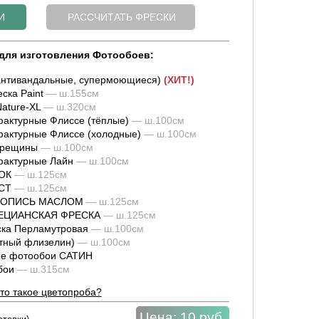
для изготовления Фотообоев:
нтивандальные, супермоющиеся)
(ХИТ!)
ска Paint
— ш.155см
ature-XL
— ш.320см
актурные Флиссе (тёплые)
— ш.100см
актурные Флиссе (холодные)
— ш.100см
трещины
— ш.100см
фактурные Лайн
— ш.100см
ОК
— ш.125см
СТ
— ш.125см
ИВОПИСЬ МАСЛОМ
— ш.125см
НЕЦИАНСКАЯ ФРЕСКА
— ш.125см
ка Перламутровая
— ш.100см
тный флизелин)
— ш.100см
е фотообои САТИН
обои
— ш.315см
то такое цветопроба?
Цена:
10 руб.