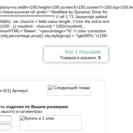
4
history=no,width=100,height=100,screenX=150,screenY=150,top=150,lef
http://www.euronet.nl/~jonkr/ * Modified by Dynamic Drive for
*******************************/ // otf 1.71 Javascript added
idth); var charcnt = field.value.length; // trim the extra text
(100 - (( maxlimit - charcnt) * 100)/maxlimit) ;
innerHTML="Лимит: "+percentage+"%" // color correction
obj,percentage,prop){ obj.style[prop] = "rgb(80%,"+(100-
|
Вход
Регистрация
Товаров в корзине:
0
з 421] Артикул:
сть изделия по Вашим размерам:
 высоту в сатиметрах