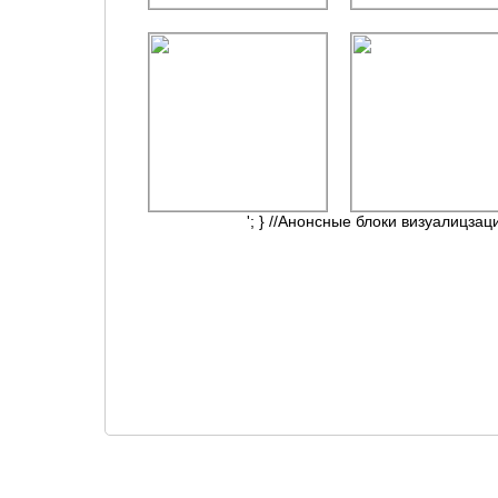
'; } //Анонсные блоки визуалицзац