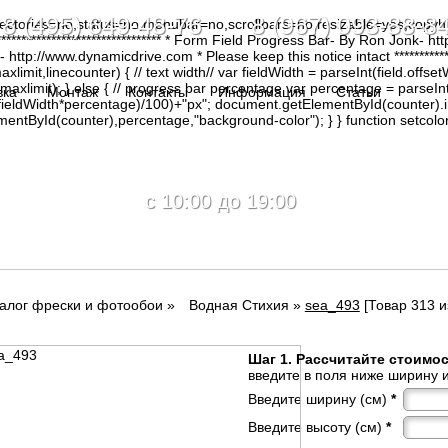
8 (495) 649-48-76 8 (967) 093-88-8
irectories=no,status=no,menubar=no,scrollbars=no,resizable=yes,copy
********************************* * Form Field Progress Bar- By Ron Jonk- 
tp://www.dynamicdrive.com * Please keep this notice intact ****************
limit,linecounter) { // text width// var fieldWidth = parseInt(field.offsetW
0, maxlimit); } else { // progress bar percentage var percentage = parseInt
вка
Монтаж
Контакты
Информация
Статьи
(fieldWidth*percentage)/100)+"px"; document.getElementById(counter).
tById(counter),percentage,"background-color"); } } function setcolor(
c 10:00 до 19:00
алог фрески и фотообои
»
Водная Стихия
»
sea_493
[Товар 313 и
Шаг 1. Рассчитайте стоимо
введите в поля ниже ширину и
Введите ширину (см)
*
Введите высоту (см)
*