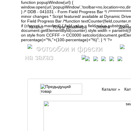
function popupWindow(url) {
window.open(url,'popupWindow','toolbar=no,location=no,d
} /* DDB - 041031 - Form Field Progress Bar */ /**************
minor changes * Script featured/ available at Dynamic Drive- ht
for Field Progress Bar /*function textCounter(field,counter,max
if (charcnt > maxlimit) { field.value = field.value.substring(
Каталог
Услуги дизайнера
Оплата
Доста
document.getElementById(counter).style.width = parseInt(
on style from CCFFF -> CC0000 setcolor(document.getElemen
percentage)+"%,"+(100-percentage)+"%)"; } */ ?>
Фотообои и фрески
на заказ
Каталог
»
Кат