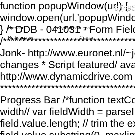
function popupWindow(url) {
8 (495
window.open(url,'popupWindo
} /* DDB - 041031 - Form Fiel
Каталог
Услуги дизайнера
Информация
Статьи
/******************************
Jonk- http://www.euronet.nl/~
changes * Script featured/ av
http://www.dynamicdrive.com *
*********************************
Progress Bar /*function textCou
width// var fieldWidth = parseI
field.value.length; // trim the e