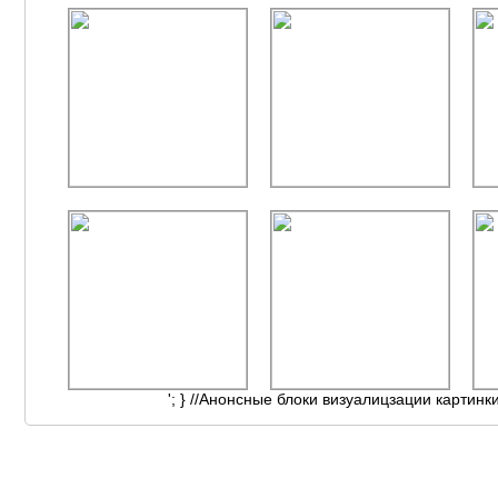
'; } //Анонсные блоки визуалицзации картинк