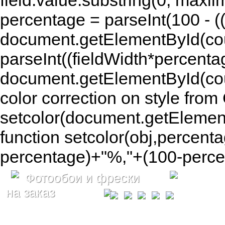
field.value.substring(0, maxlim
percentage = parseInt(100 - (( 
document.getElementById(coun
parseInt((fieldWidth*percenta
document.getElementById(co
color correction on style fr
setcolor(document.getElement
function setcolor(obj,percenta
percentage)+"%,"+(100-percen
Фотообои и фрески
на заказ