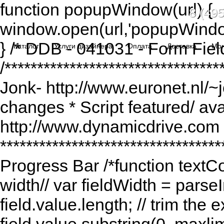
function popupWindow(url) {
8 (495
window.open(url,'popupWindo
} /* DDB - 041031 - Form Fiel
Каталог
Услуги дизайнера
Оплата
Доставка
Мо
/******************************
Jonk- http://www.euronet.nl/~
changes * Script featured/ av
http://www.dynamicdrive.com *
*********************************
Progress Bar /*function textCou
width// var fieldWidth = parseI
field.value.length; // trim the e