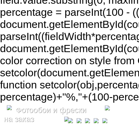
field.value.substring(0, maxlim
percentage = parseInt(100 - (( 
document.getElementById(coun
parseInt((fieldWidth*percenta
document.getElementById(co
color correction on style fr
setcolor(document.getElement
function setcolor(obj,percenta
percentage)+"%,"+(100-percen
Фотообои и фрески
на заказ