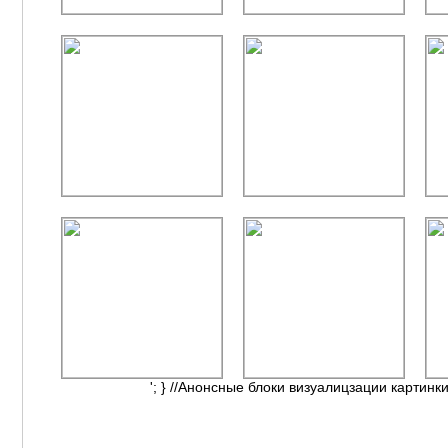
'; } //Анонсные блоки визуалицзации картинки