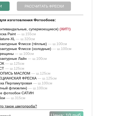
для изготовления Фотообоев:
нтивандальные, супермоющиеся)
(ХИТ!)
ска Paint
— ш.155см
ature-XL
— ш.320см
актурные Флиссе (тёплые)
— ш.100см
актурные Флиссе (холодные)
— ш.100см
трещины
— ш.100см
фактурные Лайн
— ш.100см
ОК
— ш.125см
СТ
— ш.125см
ИВОПИСЬ МАСЛОМ
— ш.125см
НЕЦИАНСКАЯ ФРЕСКА
— ш.125см
ка Перламутровая
— ш.100см
тный флизелин)
— ш.100см
е фотообои САТИН
обои
— ш.315см
то такое цветопроба?
Цена:
10 руб.