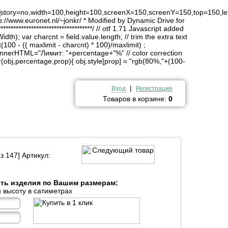
4
history=no,width=100,height=100,screenX=150,screenY=150,top=150,lef
http://www.euronet.nl/~jonkr/ * Modified by Dynamic Drive for
*******************************/ // otf 1.71 Javascript added
idth); var charcnt = field.value.length; // trim the extra text
(100 - (( maxlimit - charcnt) * 100)/maxlimit) ;
innerHTML="Лимит: "+percentage+"%" // color correction
obj,percentage,prop){ obj.style[prop] = "rgb(80%,"+(100-
|
Вход
Регистрация
Товаров в корзине:
0
з 147] Артикул:
сть изделия по Вашим размерам:
 высоту в сатиметрах