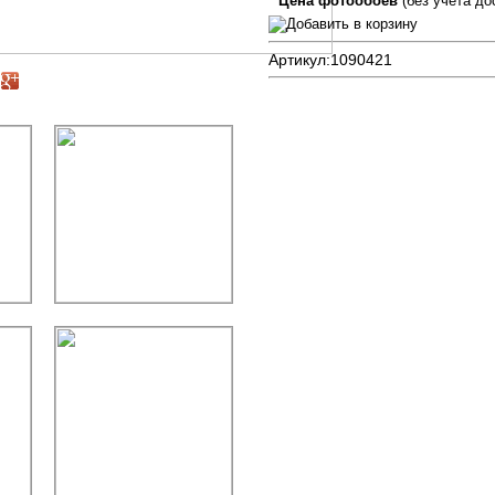
Цена фотообоев
(без учета до
Артикул:
1090421