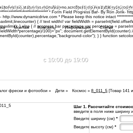
8 (495) 649-48-76 8 (967) 093-88-8
irectories=no,status=no,menubar=no,scrollbars=no,resizable=yes,copy
********************************* * Form Field Progress Bar- By Ron Jonk- 
tp://www.dynamicdrive.com * Please keep this notice intact ****************
limit,linecounter) { // text width// var fieldWidth = parseInt(field.offsetW
0, maxlimit); } else { // progress bar percentage var percentage = parseInt
вка
Монтаж
Контакты
Информация
Статьи
(fieldWidth*percentage)/100)+"px"; document.getElementById(counter).
tById(counter),percentage,"background-color"); } } function setcolor(
c 10:00 до 19:00
алог фрески и фотообои
»
Дети
»
Космос
»
8_011_5
[Товар 141 и
Шаг 1. Рассчитайте стоимо
введите в поля ниже ширину и
Введите ширину (см)
*
Введите высоту (см)
*