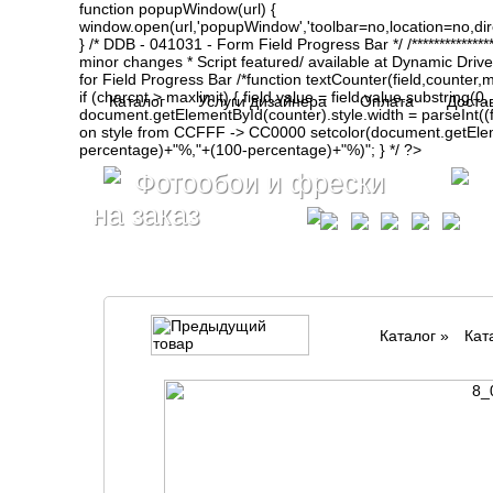
function popupWindow(url) {
window.open(url,'popupWindow','toolbar=no,location=no,d
} /* DDB - 041031 - Form Field Progress Bar */ /**************
minor changes * Script featured/ available at Dynamic Drive- ht
for Field Progress Bar /*function textCounter(field,counter,max
if (charcnt > maxlimit) { field.value = field.value.substring(
Каталог
Услуги дизайнера
Оплата
Доста
document.getElementById(counter).style.width = parseInt(
on style from CCFFF -> CC0000 setcolor(document.getElemen
percentage)+"%,"+(100-percentage)+"%)"; } */ ?>
Фотообои и фрески
на заказ
Каталог
»
Кат