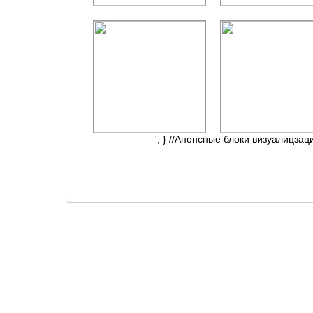
'; } //Анонсные блоки визуалицзац