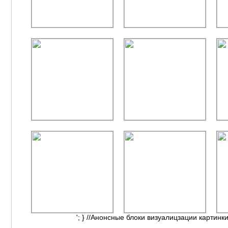
'; } //Анонсные блоки визуалицзации картинки