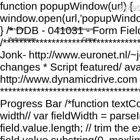
function popupWindow(url) {
8 (495
window.open(url,'popupWindo
} /* DDB - 041031 - Form Fiel
Каталог
Услуги дизайнера
Информация
Статьи
/******************************
Jonk- http://www.euronet.nl/~
changes * Script featured/ av
http://www.dynamicdrive.com *
*********************************
Progress Bar /*function textCou
width// var fieldWidth = parseI
field.value.length; // trim the e