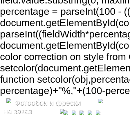
field.value.substring(0, maxlim
percentage = parseInt(100 - (( 
document.getElementById(coun
parseInt((fieldWidth*percenta
document.getElementById(co
color correction on style fr
setcolor(document.getElement
function setcolor(obj,percenta
percentage)+"%,"+(100-percen
Фотообои и фрески
на заказ