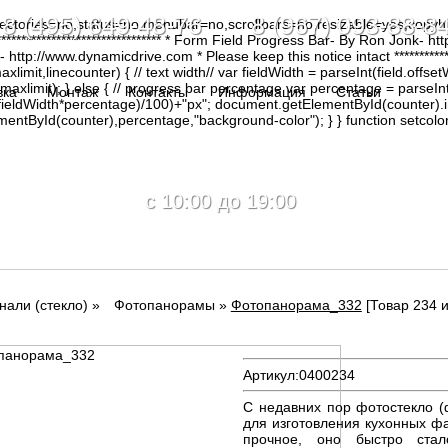
8 (495) 649-48-76 8 (967) 093-88-8
irectories=no,status=no,menubar=no,scrollbars=no,resizable=yes,copy
********************************* * Form Field Progress Bar- By Ron Jonk- 
tp://www.dynamicdrive.com * Please keep this notice intact ****************
limit,linecounter) { // text width// var fieldWidth = parseInt(field.offsetW
0, maxlimit); } else { // progress bar percentage var percentage = parseInt
вка
Монтаж
Контакты
Информация
Статьи
(fieldWidth*percentage)/100)+"px"; document.getElementById(counter).
tById(counter),percentage,"background-color"); } } function setcolor(
c 10:00 до 19:00
нали (стекло)
»
Фотопанорамы
»
Фотопанорама_332
[Товар 234 и
Артикул:
0400234
С недавних пор фотостекло (
для изготовления кухонных ф
прочное, оно быстро ст