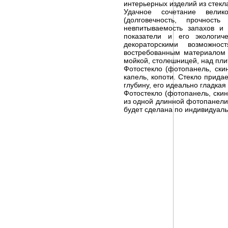
интерьерных изделий из стекл
Удачное сочетание велико
(долговечность, прочнос
невпитываемость запахов и
показатели и его экологич
декораторскими возможн
востребованным материалом 
мойкой, столешницей, над пли
Фотостекло (фотопанель, ски
капель, копоти. Стекло прид
глубину, его идеально гладка
Фотостекло (фотопанель, скин
из одной длинной фотопанели,
будет сделана по индивидуаль