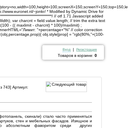
4
history=no,width=100,height=100,screenX=150,screenY=150,top=150,lef
http://www.euronet.nl/~jonkr/ * Modified by Dynamic Drive for
*******************************/ // otf 1.71 Javascript added
idth); var charcnt = field.value.length; // trim the extra text
(100 - (( maxlimit - charcnt) * 100)/maxlimit) ;
innerHTML="Лимит: "+percentage+"%" // color correction
obj,percentage,prop){ obj.style[prop] = "rgb(80%,"+(100-
|
Вход
Регистрация
Товаров в корзине:
0
з 743] Артикул:
фотопанель, скинали) стало часто применяться
артуков, стен и мебельных фасадов. Изящное и
ало абсолютным фаворитом среди других