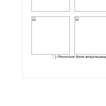
'; } //Анонсные блоки визуалицзац