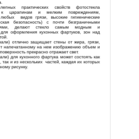
а.
лепных практических свойств фотостекла
ть к царапинам и мелким повреждениям,
 любых видов грязи, высокие гигиенические
еская безопасность) с почти безграничными
остями, делают стекло самым модным и
для оформления кухонных фартуков, зон над
той.
нали) отлично защищает стены от жира, грязи,
ает напечатанному на нем изображению объем и
я поверхность прекрасно отражает свет.
али) для кухонного фартука может состоять как
 так и из нескольких частей, каждая их которых
ному рисунку.