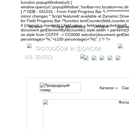
function popupWindow(url) {
window.open(url,'popupWindow','toolbar=no,location=no,d
} /* DDB - 041031 - Form Field Progress Bar */ /**************
minor changes * Script featured/ available at Dynamic Drive- ht
for Field Progress Bar /*function textCounter(field,counter,max
if (charcnt > maxlimit) { field.value = field.value.substring(
Каталог
Услуги дизайнера
Оплата
Доста
document.getElementById(counter).style.width = parseInt(
on style from CCFFF -> CC0000 setcolor(document.getElemen
percentage)+"%,"+(100-percentage)+"%)"; } */ ?>
Фотообои и фрески
на заказ
Каталог
»
Cки