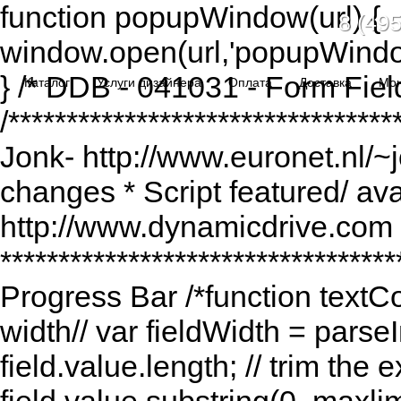
function popupWindow(url) {
8 (495
window.open(url,'popupWindo
} /* DDB - 041031 - Form Fiel
Каталог
Услуги дизайнера
Оплата
Доставка
Мо
/******************************
Jonk- http://www.euronet.nl/~
changes * Script featured/ av
http://www.dynamicdrive.com *
*********************************
Progress Bar /*function textCou
width// var fieldWidth = parseI
field.value.length; // trim the e