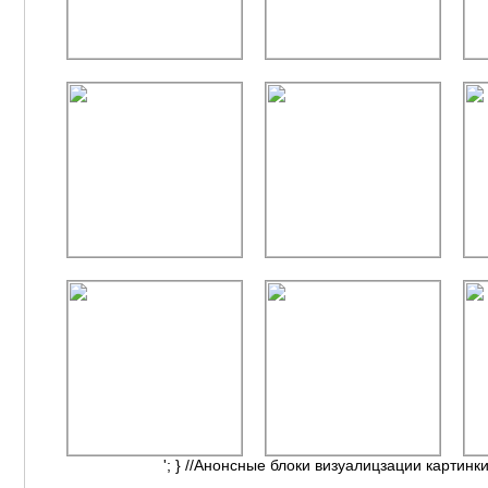
'; } //Анонсные блоки визуалицзации картинки