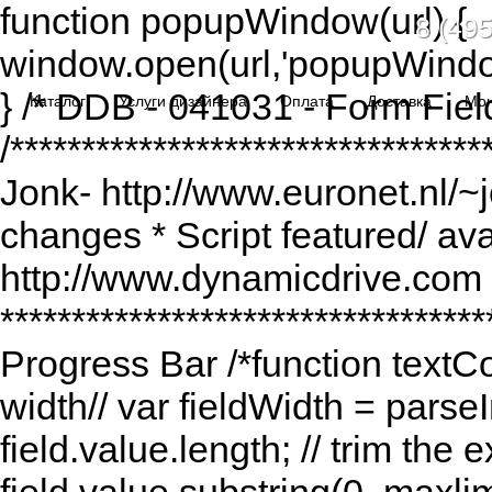
function popupWindow(url) {
8 (495
window.open(url,'popupWindo
} /* DDB - 041031 - Form Fiel
Каталог
Услуги дизайнера
Оплата
Доставка
Мо
/******************************
Jonk- http://www.euronet.nl/~
changes * Script featured/ av
http://www.dynamicdrive.com *
*********************************
Progress Bar /*function textCou
width// var fieldWidth = parseI
field.value.length; // trim the e