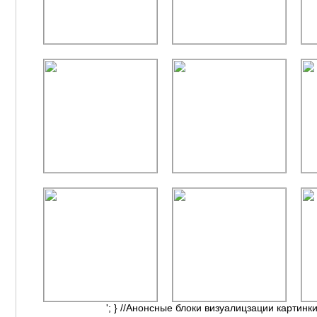
'; } //Анонсные блоки визуалицзации картинки