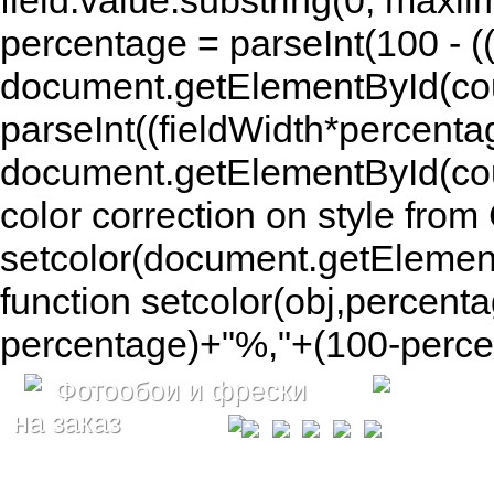
field.value.substring(0, maxlim
percentage = parseInt(100 - (( 
document.getElementById(coun
parseInt((fieldWidth*percenta
document.getElementById(co
color correction on style fr
setcolor(document.getElement
function setcolor(obj,percenta
percentage)+"%,"+(100-percen
Фотообои и фрески
на заказ