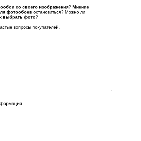
ообои со своего изображения
?
Мнение
для фотообоев
остановиться? Можно ли
к выбрать фото
?
частые вопросы покупателей.
формация