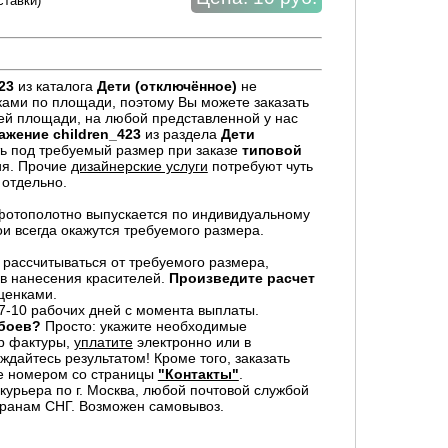
ставки)
23
из каталога
Дети (отключённое)
не
ками по площади, поэтому Вы можете заказать
й площади, на любой представленной у нас
ажение
children_423
из раздела
Дети
ь под требуемый размер при заказе
типовой
ия. Прочие
дизайнерские услуги
потребуют чуть
 отдельно.
отополотно выпускается по индивидуальному
ои всегда окажутся требуемого размера.
 рассчитываться от требуемого размера,
в нанесения красителей.
Произведите расчет
ценками.
7-10 рабочих дней с момента выплаты.
обоев?
Просто: укажите необходимые
р фактуры,
уплатите
электронно или в
дайтесь результатом! Кроме того, заказать
е номером со страницы
"Контакты"
.
урьера по г. Москва, любой почтовой службой
транам СНГ. Возможен самовывоз.