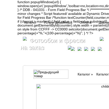
function popupWindow(url) {
window.open(url,'popupWindow','toolbar=no,location=no,d
} /* DDB - 041031 - Form Field Progress Bar */ /**************
minor changes * Script featured/ available at Dynamic Drive- ht
for Field Progress Bar /*function textCounter(field,counter,max
if (charcnt > maxlimit) { field.value = field.value.substring(
Каталог
Услуги дизайнера
Оплата
Доста
document.getElementById(counter).style.width = parseInt(
on style from CCFFF -> CC0000 setcolor(document.getElemen
percentage)+"%,"+(100-percentage)+"%)"; } */ ?>
Фотообои и фрески
на заказ
Каталог
»
Катало