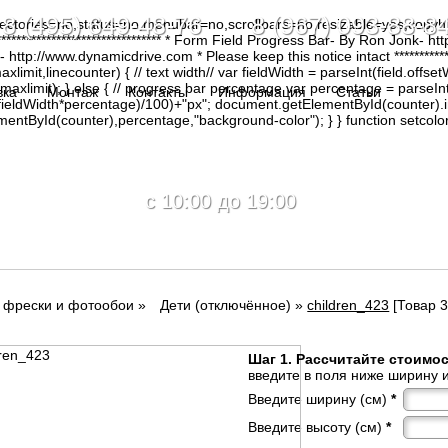
8 (495) 649-48-76 8 (967) 093-88-8
irectories=no,status=no,menubar=no,scrollbars=no,resizable=yes,copy
********************************* * Form Field Progress Bar- By Ron Jonk- 
tp://www.dynamicdrive.com * Please keep this notice intact ****************
limit,linecounter) { // text width// var fieldWidth = parseInt(field.offsetW
0, maxlimit); } else { // progress bar percentage var percentage = parseInt
вка
Монтаж
Контакты
Информация
Статьи
(fieldWidth*percentage)/100)+"px"; document.getElementById(counter).
tById(counter),percentage,"background-color"); } } function setcolor(
c 10:00 до 19:00
г фрески и фотообои
»
Дети (отключённое)
»
children_423
[Товар 3
Шаг 1. Рассчитайте стоимо
введите в поля ниже ширину и
Введите ширину (см)
*
Введите высоту (см)
*