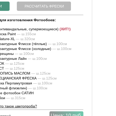
для изготовления Фотообоев:
нтивандальные, супермоющиеся)
(ХИТ!)
ска Paint
— ш.155см
ature-XL
— ш.320см
актурные Флиссе (тёплые)
— ш.100см
актурные Флиссе (холодные)
— ш.100см
трещины
— ш.100см
фактурные Лайн
— ш.100см
ОК
— ш.125см
СТ
— ш.125см
ИВОПИСЬ МАСЛОМ
— ш.125см
НЕЦИАНСКАЯ ФРЕСКА
— ш.125см
ка Перламутровая
— ш.100см
тный флизелин)
— ш.100см
е фотообои САТИН
обои
— ш.315см
то такое цветопроба?
Цена:
10 руб.