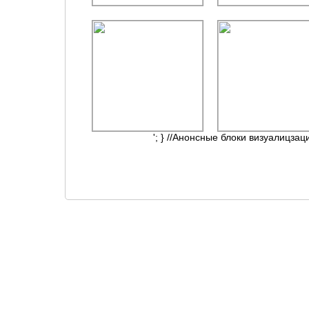
'; } //Анонсные блоки визуалицзац