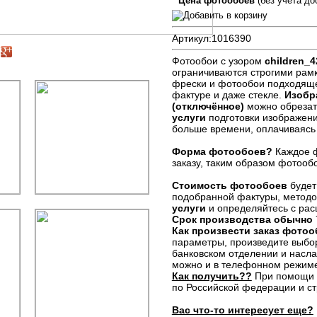
Цена фотообоев
(без учета до
Артикул:
1016390
Фотообои с узором
children_4
ограничиваются строгими рам
фрески и фотообои подходяще
фактуре и даже стекле.
Изобр
(отключённое)
можно обрезат
услуги
подготовки изображен
больше времени, оплачиваясь
Форма фотообоев?
Каждое ф
заказу, таким образом фотооб
Стоимость фотообоев
будет
подобранной фактуры, методо
услуги
и определяйтесь с рас
Срок производства обычно
Как произвести заказ фото
параметры, произведите выбо
банковском отделении и наслаж
можно и в телефонном режим
Как получить??
При помощи к
по Российской федерации и с
Вас что-то интересует еще?