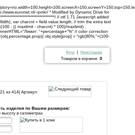
4
history=no,width=100,height=100,screenX=150,screenY=150,top=150,lef
http://www.euronet.nl/~jonkr/ * Modified by Dynamic Drive for
*******************************/ // otf 1.71 Javascript added
idth); var charcnt = field.value.length; // trim the extra text
(100 - (( maxlimit - charcnt) * 100)/maxlimit) ;
innerHTML="Лимит: "+percentage+"%" // color correction
obj,percentage,prop){ obj.style[prop] = "rgb(80%,"+(100-
|
Вход
Регистрация
Товаров в корзине:
0
21 из 414] Артикул:
сть изделия по Вашим размерам:
 высоту в сатиметрах