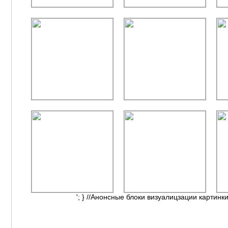
'; } //Анонсные блоки визуалицзации картинки