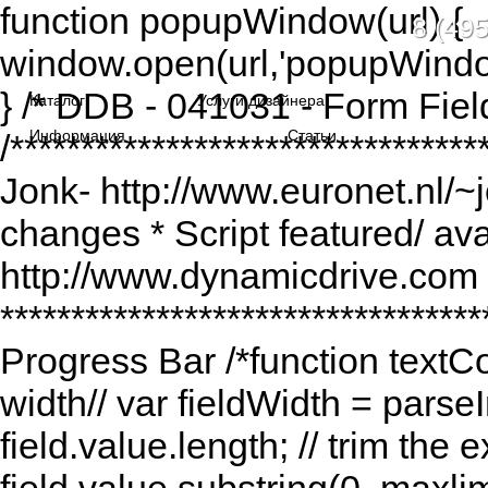
function popupWindow(url) {
8 (495
window.open(url,'popupWindo
} /* DDB - 041031 - Form Fiel
Каталог
Услуги дизайнера
Информация
Статьи
/******************************
Jonk- http://www.euronet.nl/~
changes * Script featured/ av
http://www.dynamicdrive.com *
*********************************
Progress Bar /*function textCou
width// var fieldWidth = parseI
field.value.length; // trim the e