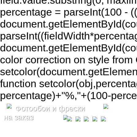
field.value.substring(0, maxlim
percentage = parseInt(100 - (( 
document.getElementById(coun
parseInt((fieldWidth*percenta
document.getElementById(co
color correction on style fr
setcolor(document.getElement
function setcolor(obj,percenta
percentage)+"%,"+(100-percen
Фотообои и фрески
на заказ