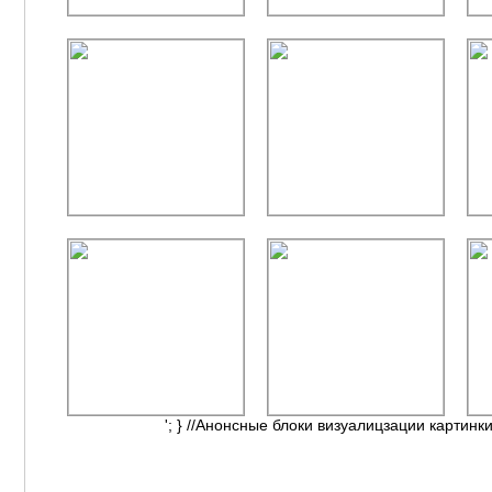
'; } //Анонсные блоки визуалицзации картинки