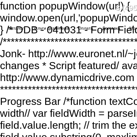
function popupWindow(url) {
8 (495
window.open(url,'popupWindo
} /* DDB - 041031 - Form Fiel
Каталог
Услуги дизайнера
Оплата
Доставка
Мо
/******************************
Jonk- http://www.euronet.nl/~
changes * Script featured/ av
http://www.dynamicdrive.com *
*********************************
Progress Bar /*function textCou
width// var fieldWidth = parseI
field.value.length; // trim the e