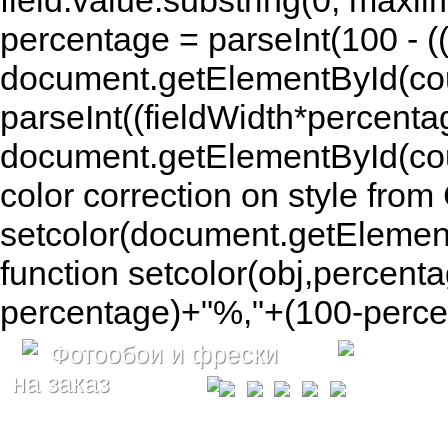
field.value.substring(0, maxlim
percentage = parseInt(100 - (( 
document.getElementById(coun
parseInt((fieldWidth*percenta
document.getElementById(co
color correction on style fr
setcolor(document.getElement
function setcolor(obj,percenta
percentage)+"%,"+(100-percen
Фотообои и фрески
на заказ