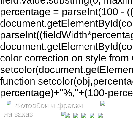
field.value.substring(0, maxlim
percentage = parseInt(100 - (( 
document.getElementById(coun
parseInt((fieldWidth*percenta
document.getElementById(co
color correction on style fr
setcolor(document.getElement
function setcolor(obj,percenta
percentage)+"%,"+(100-percen
Фотообои и фрески
на заказ