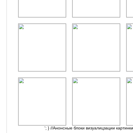
'; } //Анонсные блоки визуалицзации картинки