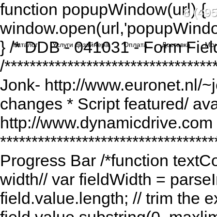
function popupWindow(url) {
8 (495
window.open(url,'popupWindo
} /* DDB - 041031 - Form Fiel
Каталог
Услуги дизайнера
Оплата
Доставка
Мо
/******************************
Jonk- http://www.euronet.nl/~
changes * Script featured/ av
http://www.dynamicdrive.com *
*********************************
Progress Bar /*function textCou
width// var fieldWidth = parseI
field.value.length; // trim the e