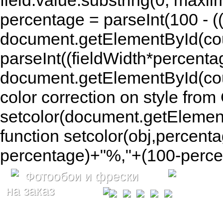
field.value.substring(0, maxlim
percentage = parseInt(100 - (( 
document.getElementById(coun
parseInt((fieldWidth*percenta
document.getElementById(co
color correction on style fr
setcolor(document.getElement
function setcolor(obj,percenta
percentage)+"%,"+(100-percen
Фотообои и фрески
на заказ