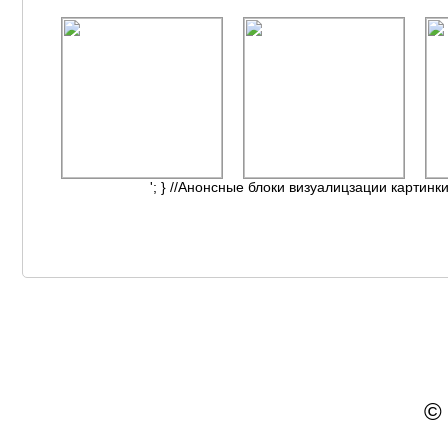
'; } //Анонсные блоки визуалицзации картинки
©