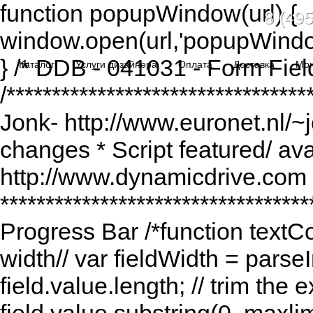
function popupWindow(url) {
8 (495
window.open(url,'popupWindo
} /* DDB - 041031 - Form Fiel
Каталог
Услуги дизайнера
Оплата
Доставка
Мо
/******************************
Jonk- http://www.euronet.nl/~
changes * Script featured/ av
http://www.dynamicdrive.com *
*********************************
Progress Bar /*function textCou
width// var fieldWidth = parseI
field.value.length; // trim the e