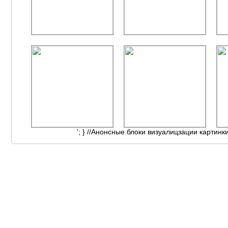
'; } //Анонсные блоки визуалицзации картинк