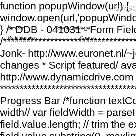
function popupWindow(url) {
8 (495
window.open(url,'popupWindo
} /* DDB - 041031 - Form Fiel
Каталог
Услуги дизайнера
Информация
Статьи
/******************************
Jonk- http://www.euronet.nl/~
changes * Script featured/ av
http://www.dynamicdrive.com *
*********************************
Progress Bar /*function textCou
width// var fieldWidth = parseI
field.value.length; // trim the e