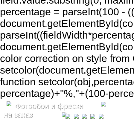
field.value.substring(0, maxlim
percentage = parseInt(100 - (( 
document.getElementById(coun
parseInt((fieldWidth*percenta
document.getElementById(co
color correction on style fr
setcolor(document.getElement
function setcolor(obj,percenta
percentage)+"%,"+(100-percen
Фотообои и фрески
на заказ