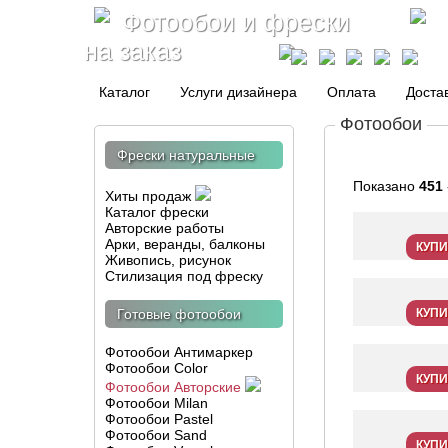
Фотообои и фрески
на заказ
Каталог
Услуги дизайнера
Оплата
Доста
Фотообои
Фрески натуральные
Показано
451
Хиты продаж
Каталог фрески
Авторские работы
Арки, веранды, балконы
КУПИ
Живопись, рисунок
Стилизация под фреску
Готовые фотообои
КУПИ
Фотообои Антимаркер
Фотообои Color
КУПИ
Фотообои Авторские
Фотообои Milan
Фотообои Pastel
Фотообои Sand
КУПИ