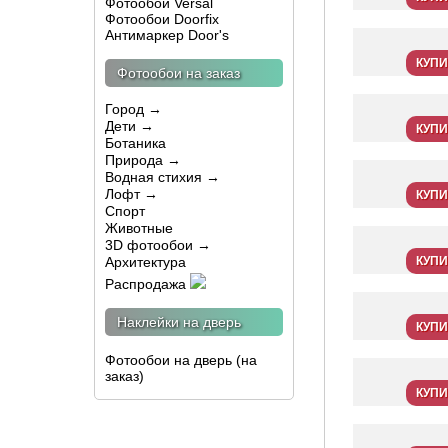
Фотообои Versal
Фотообои Doorfix
Антимаркер Door's
КУПИ
Фотообои на заказ
Город →
Дети →
КУПИ
Ботаника
Природа →
Водная стихия →
Лофт →
КУПИ
Спорт
Животные
3D фотообои →
Архитектура
КУПИ
Распродажа
Наклейки на дверь
КУПИ
Фотообои на дверь (на
заказ)
КУПИ